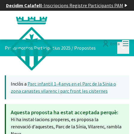
Decidim Calafell
-
Inscripcions Registre Participants PAM
Menú
Entra
Menú p
Pressupostos Participatius 2025
/
Propostes
Inclòs a
Parc infantil 1-4 anys en el Parc de la Sinia o
zona canastes vilarenc i parc front les cisternes
Aquesta proposta ha estat acceptada perquè:
Hi ha instal·lacions properes, es proposa la
renovació d'aquestes, Parc de la Sínia, Vilarenc, rambla
Nova