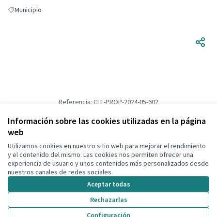
Municipio
Resultados al filtrar por: Municipio
Referencia: CLF-PROP-2024-05-602
Versión 1
(de 1)
ver otras versiones
Verificar huella digital
Información sobre las cookies utilizadas en la página
web
Utilizamos cookies en nuestro sitio web para mejorar el rendimiento
Términos y condiciones de uso
y el contenido del mismo. Las cookies nos permiten ofrecer una
Configuración de cookies
experiencia de usuario y unos contenidos más personalizados desde
Decidim Calafell en X
Decidim Calafell en Facebook
Decidim Calafell en YouTube
Decidim Calafell en GitHub
nuestros canales de redes sociales.
(Enlace externo)
(Enlace externo)
(Enlace externo)
(Enlace externo)
Aceptar todas
Rechazarlas
Con licenci
(Enlace exte
Configuración