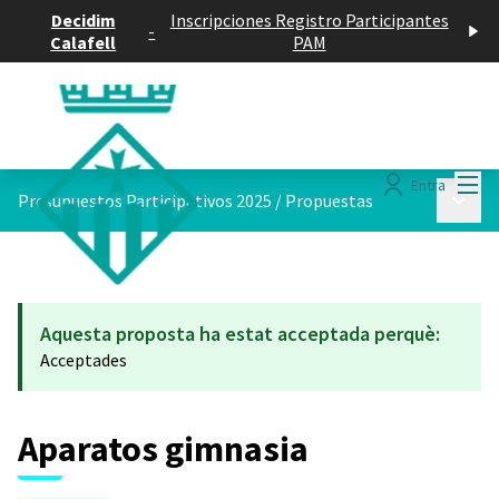
Decidim
Inscripciones Registro Participantes
-
Calafell
PAM
Menú
Entra
Menú p
Presupuestos Participativos 2025
/
Propuestas
Aquesta proposta ha estat acceptada perquè:
Acceptades
Aparatos gimnasia