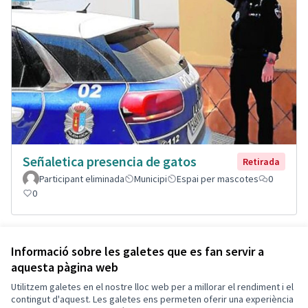
Señaletica presencia de gatos
Retirada
Participant eliminada
Municipi
Espai per mascotes
0
0
Veure totes les propostes
Informació sobre les galetes que es fan servir a
aquesta pàgina web
Utilitzem galetes en el nostre lloc web per a millorar el rendiment i el
Termes i condicions d'ús
contingut d'aquest. Les galetes ens permeten oferir una experiència
Configuració de les galetes