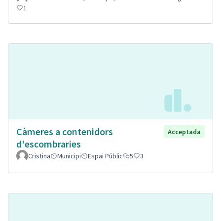
1
Càmeres a contenidors
Acceptada
d'escombraries
Cristina
Municipi
Espai Públic
5
3