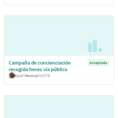
Campaña de concienciación
Acceptada
recogida heces vía pública
Kyra
Municipi
2
0