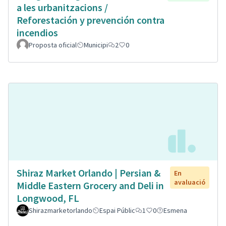
a les urbanitzacions /
Reforestación y prevención contra
incendios
Proposta oficial
Municipi
2
0
Shiraz Market Orlando | Persian &
En
avaluació
Middle Eastern Grocery and Deli in
Longwood, FL
Shirazmarketorlando
Espai Públic
1
0
Esmena