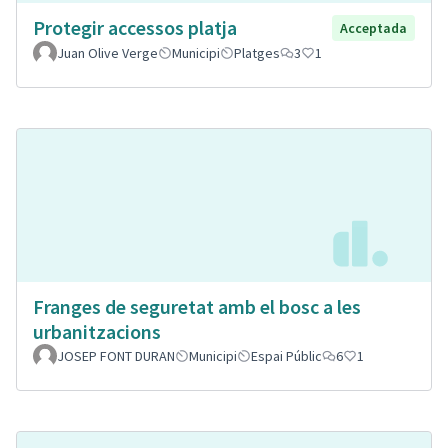
Protegir accessos platja
Acceptada
Juan Olive Verge
Municipi
Platges
3
1
Franges de seguretat amb el bosc a les
urbanitzacions
JOSEP FONT DURAN
Municipi
Espai Públic
6
1