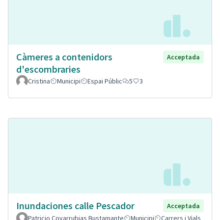
Càmeres a contenidors
Acceptada
d'escombraries
Cristina
Municipi
Espai Públic
5
3
Inundaciones calle Pescador
Acceptada
Patricio Covarrubias Bustamante
Municipi
Carrers i Vials