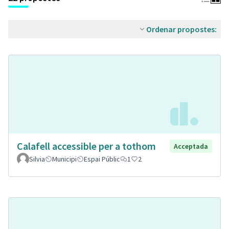
Ordenar propostes:
Calafell accessible per a tothom
Acceptada
Silvia
Municipi
Espai Públic
1
2