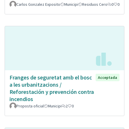
Carlos Gonzalez Exposito
Municipi
Residuos Cero
0
0
Franges de seguretat amb el bosc
Acceptada
a les urbanitzacions /
Reforestación y prevención contra
incendios
Proposta oficial
Municipi
2
0