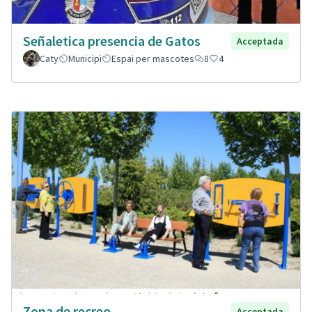
Señaletica presencia de Gatos
Acceptada
Caty
Municipi
Espai per mascotes
8
4
Zona de recreo
Acceptada