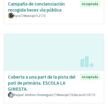
Campaña de concienciación
Acceptada
recogida heces vía pública
Kyra
Municipi
2
0
Coberta a una part de la pista del
Acceptada
pati de primària. ESCOLA LA
GINESTA.
Raquel Jiménez Dominguez
Municipi
Educació
0
0