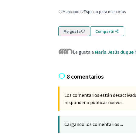
Municipio
Espacio para mascotas
Resultados al filtrar por: Municipio
Resultados al filtrar por: Espa
Me gusta
Compartir
Le gusta a
María Jesús duque 
8 comentarios
Los comentarios están desactivad
responder o publicar nuevos.
Cargando los comentarios ...