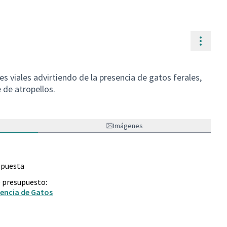
Contr
s viales advirtiendo de la presencia de gatos ferales,
e de atropellos.
Imágenes
opuesta
e presupuesto:
sencia de Gatos