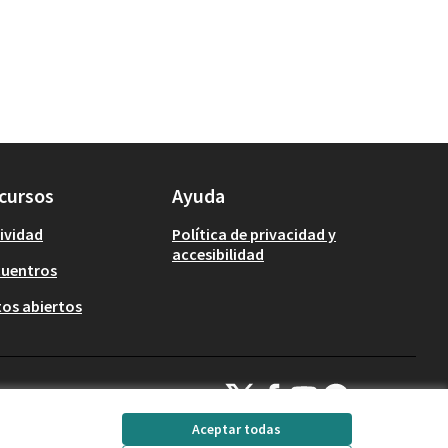
cursos
Ayuda
ividad
Política de privacidad y
accesibilidad
cuentros
os abiertos
Decidim Calafell en X
Decidim Calafell en Facebook
Decidim Calafell en YouTub
Decidim Calafell en G
(Enlace externo)
(Enlace externo)
(Enlace externo)
(Enlace externo)
Aceptar todas