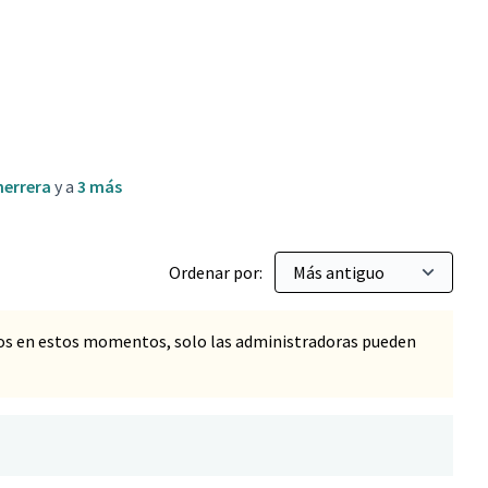
cio para mascotas
herrera
y a
3 más
Ordenar por:
os en estos momentos, solo las administradoras pueden