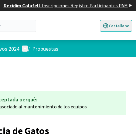
Decidim Calafell
-
Inscripciones Registro Participantes PAM
Castellano
Triar la llengua
E
Menú de usuario
ivos 2024
/
Propuestas
ceptada perquè:
sociado al mantenimiento de los equipos
cia de Gatos