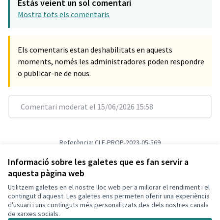
Estàs veient un sol comentari
Mostra tots els comentaris
Els comentaris estan deshabilitats en aquests
moments, només les administradores poden respondre
o publicar-ne de nous.
Comentari moderat el 15/06/2026 15:58
Referència: CLF-PROP-2023-05-569
Versió 1
(de 1)
veure altres versions
Verifica l'empremta digital
Informació sobre les galetes que es fan servir a
aquesta pàgina web
Utilitzem galetes en el nostre lloc web per a millorar el rendiment i el
Termes i condicions d'ús
contingut d'aquest. Les galetes ens permeten oferir una experiència
Configuració de les galetes
d'usuari i uns continguts més personalitzats des dels nostres canals
Decidim Calafell a X
Decidim Calafell a Facebook
Decidim Calafell a YouTube
Decidim Calafell a GitHub
de xarxes socials.