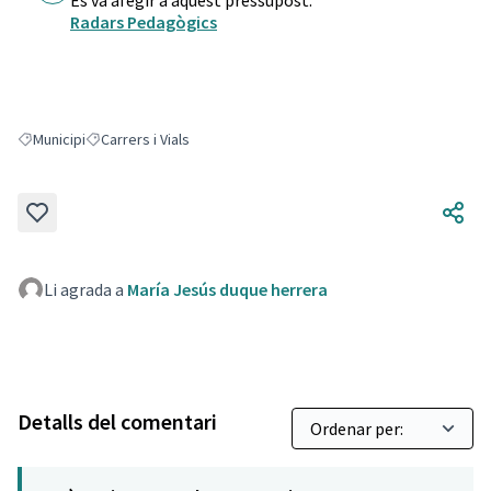
Es va afegir a aquest pressupost:
Radars Pedagògics
Municipi
Carrers i Vials
Resultats en filtrar per: Municipi
Resultats en filtrar per: Carrers i Vials
Li agrada a
María Jesús duque herrera
Detalls del comentari