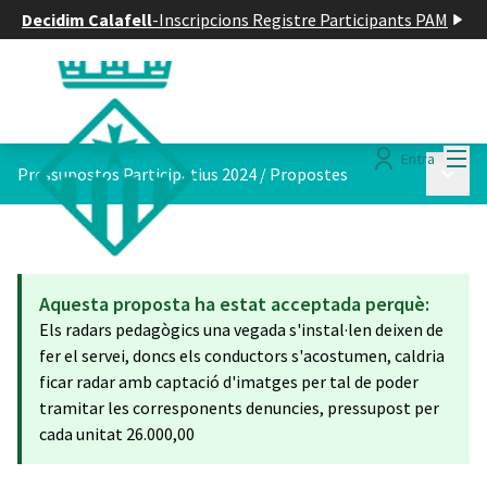
Decidim Calafell
-
Inscripcions Registre Participants PAM
Menú
Entra
Menú p
Pressupostos Participatius 2024
/
Propostes
Aquesta proposta ha estat acceptada perquè:
Els radars pedagògics una vegada s'instal·len deixen de
fer el servei, doncs els conductors s'acostumen, caldria
ficar radar amb captació d'imatges per tal de poder
tramitar les corresponents denuncies, pressupost per
cada unitat 26.000,00