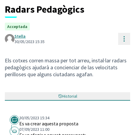
Radars Pedagògics
Acceptada
Stella
Cont
30/05/2023 15:35
Els cotxes corren massa per tot arreu, instal·lar radars
pedagògics ajudarà a concienciar de las velocitats
perilloses que alguns ciutadans agafan.
Historial
30/05/2023 15:34
Es va crear aquesta proposta
07/09/2023 11:00