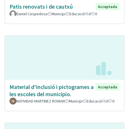
Patis renovats i de cautxú
Acceptada
Daniel Cespedosa
Municipi
Educació
0
0
Material d'inclusió i pictogrames a
Acceptada
les escoles del municipio.
NATIVIDAD MARTINEZ ROMAN
Municipi
Educació
0
0