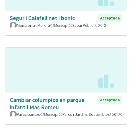
Segur i Calafell net i bonic
Acceptada
Montserrat Morera
Municipi
Espai Públic
0
0
Cambiar columpios en parque
Acceptada
infantil Mas Romeu
Participantes
Municipi
Parcs i Jardins Sostenibles
0
0