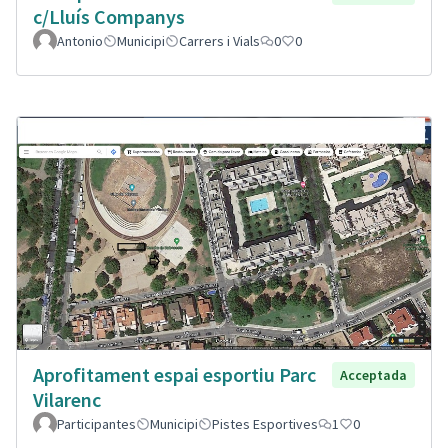
c/Lluís Companys
Antonio
Municipi
Carrers i Vials
0
0
Aprofitament espai esportiu Parc
Acceptada
Vilarenc
Participantes
Municipi
Pistes Esportives
1
0