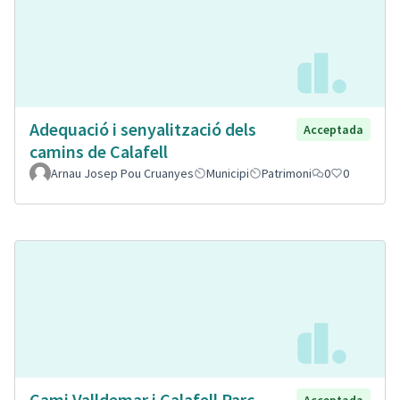
Adequació i senyalització dels
Acceptada
camins de Calafell
Arnau Josep Pou Cruanyes
Municipi
Patrimoni
0
0
Cami Valldemar i Calafell Parc
Acceptada