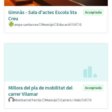
Gimnàs - Sala d'actes Escola Sta
Acceptada
Creu
ampa santacreu
Municipi
Educació
0
0
Millora del pla de mobilitat del
Acceptada
carrer Vilamar
Montserrat Ferrús
Municipi
Carrers i Vials
0
0