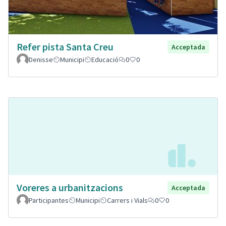
Refer pista Santa Creu
Acceptada
Denisse
Municipi
Educació
0
0
Voreres a urbanitzacions
Acceptada
Participantes
Municipi
Carrers i Vials
0
0