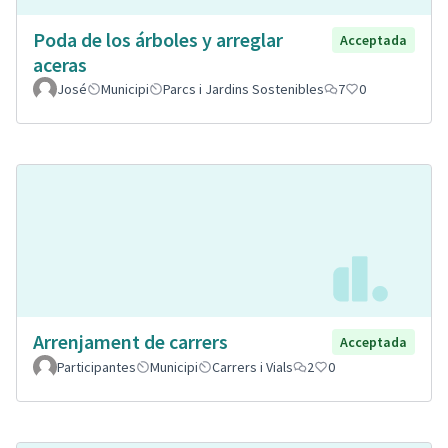
Poda de los árboles y arreglar
Acceptada
aceras
José
Municipi
Parcs i Jardins Sostenibles
7
0
Arrenjament de carrers
Acceptada
Participantes
Municipi
Carrers i Vials
2
0