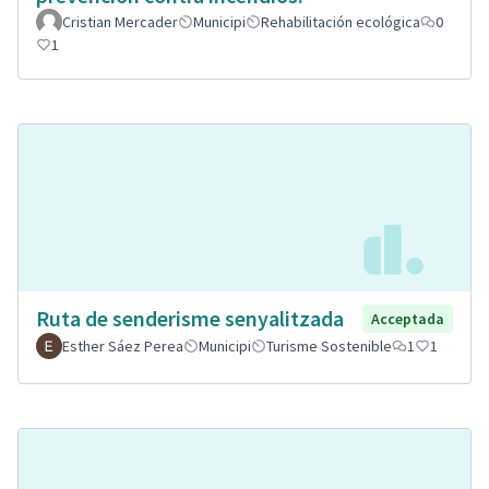
Cristian Mercader
Municipi
Rehabilitación ecológica
0
1
Ruta de senderisme senyalitzada
Acceptada
Esther Sáez Perea
Municipi
Turisme Sostenible
1
1