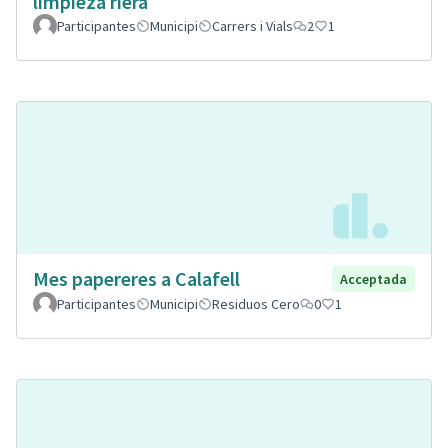
limpieza riera
Participantes
Municipi
Carrers i Vials
2
1
Mes papereres a Calafell
Acceptada
Participantes
Municipi
Residuos Cero
0
1