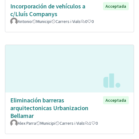
Incorporación de vehículos a
Acceptada
c/Lluís Companys
Antonio
Municipi
Carrers i Vials
0
0
Eliminación barreras
Acceptada
arquitectonicas Urbanizacion
Bellamar
Alex Parra
Municipi
Carrers i Vials
1
0