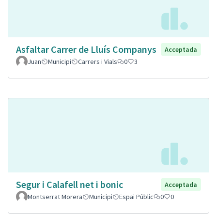
Asfaltar Carrer de Lluís Companys
Acceptada
Juan
Municipi
Carrers i Vials
0
3
Segur i Calafell net i bonic
Acceptada
Montserrat Morera
Municipi
Espai Públic
0
0