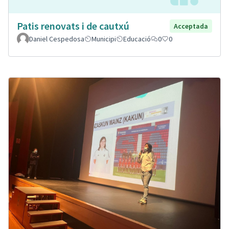
Patis renovats i de cautxú
Acceptada
Daniel Cespedosa
Municipi
Educació
0
0