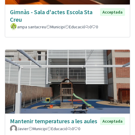
Gimnàs - Sala d'actes Escola Sta
Acceptada
Creu
ampa santacreu
Municipi
Educació
0
0
Mantenir temperatures a les aules
Acceptada
Javier
Municipi
Educació
0
0