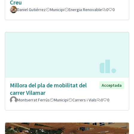
Creu
Daniel Gutiérrez
Municipi
Energia Renovable
0
0
Millora del pla de mobilitat del
Acceptada
carrer Vilamar
Montserrat Ferrús
Municipi
Carrers i Vials
0
0