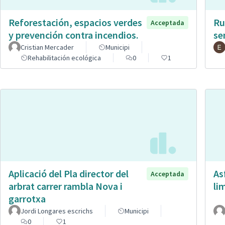
Reforestación, espacios verdes
Ru
Acceptada
y prevención contra incendios.
se
Cristian Mercader
Municipi
Rehabilitación ecológica
0
1
Aplicació del Pla director del
As
Acceptada
arbrat carrer rambla Nova i
li
garrotxa
Jordi Longares escrichs
Municipi
0
1