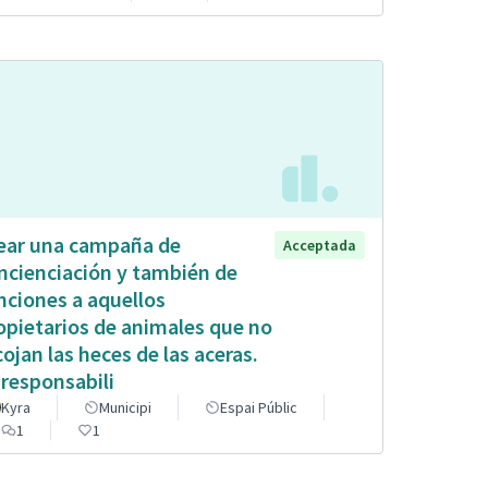
ear una campaña de
Acceptada
ncienciación y también de
nciones a aquellos
opietarios de animales que no
cojan las heces de las aceras.
 responsabili
Kyra
Municipi
Espai Públic
1
1