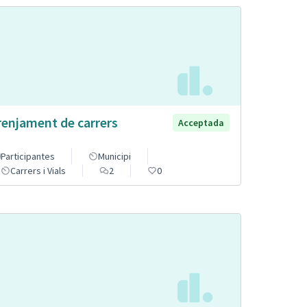
renjament de carrers
Acceptada
Participantes
Municipi
Carrers i Vials
2
0