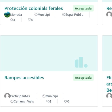
Protección colonials ferales
Re
Acceptada
Menuda
Municipi
Espai Públic
1
0
Rampes accesibles
El
Acceptada
ar
Be
Participantes
Municipi
Carrers i Vials
1
0