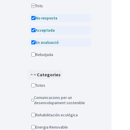
Tots
No resposta
Acceptada
En avaluació
Rebutjada
~ Categories
Totes
Comunicacions per un
desenvolupament sostenible
Rehabilitación ecológica
Energia Renovable