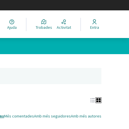
legir el idioma
Ajuda
Trobades
Activitat
Entra
Leaflet
|
©
HERE maps
 com a punts al mapa. L'element es pot fer servir amb un lector 
nya nova)
ns
Més comentades
Amb més seguidores
Amb més autores