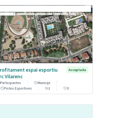
rofitament espai esportiu
Acceptada
rc Vilarenc
Participantes
Municipi
Pistes Esportives
1
0