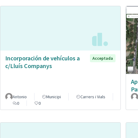
Incorporación de vehículos a
Acceptada
c/Lluís Companys
Ap
Pa
Antonio
Municipi
Carrers i Vials
0
0