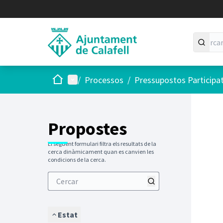
Inici
Menú principal
/
Processos
/
Pressupostos Participa
Saltar
El següen
+
−
Propostes
El següent formulari filtra els resultats de la
cerca dinàmicament quan es canvien les
condicions de la cerca.
Estat