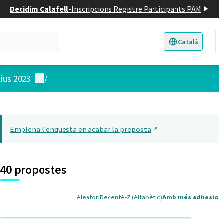
Decidim Calafell
-
Inscripcions Registre Participants PAM
Català
Triar la llengua
E
Menú d'usuari
tius 2023
/
 el mapa
14
t element és un mapa que presenta els components d'aquesta pàgina
Emplena l'enquesta en acabar la proposta
(Obrir en una pesta
40 propostes
Aleatori
Recent
A-Z (Alfabètic)
Amb més adhesio