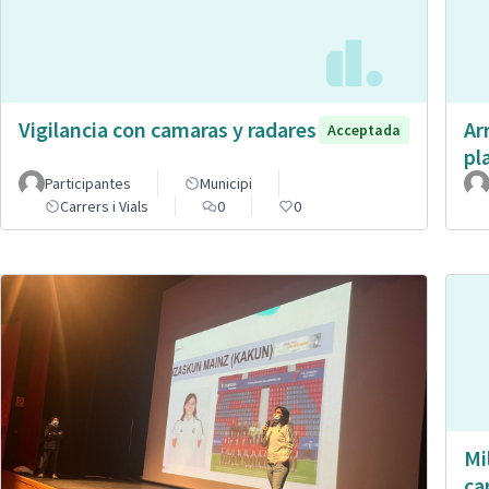
Vigilancia con camaras y radares
Ar
Acceptada
pl
Participantes
Municipi
Carrers i Vials
0
0
Mi
ca