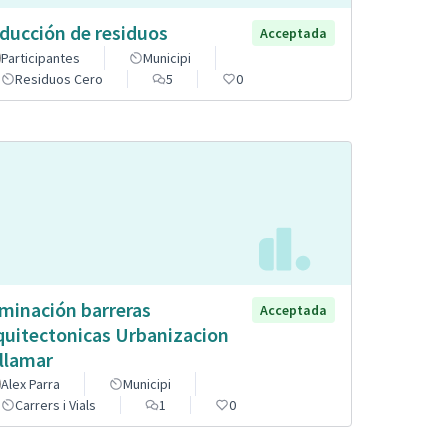
ducción de residuos
Acceptada
Participantes
Municipi
Residuos Cero
5
0
iminación barreras
Acceptada
quitectonicas Urbanizacion
llamar
Alex Parra
Municipi
Carrers i Vials
1
0