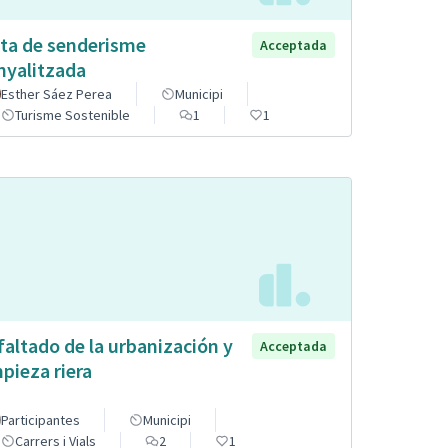
ta de senderisme
Acceptada
nyalitzada
Esther Sáez Perea
Municipi
Turisme Sostenible
1
1
faltado de la urbanización y
Acceptada
mpieza riera
Participantes
Municipi
Carrers i Vials
2
1