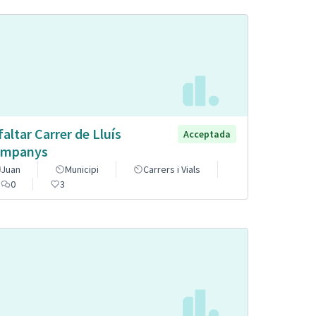
faltar Carrer de Lluís
Acceptada
mpanys
Juan
Municipi
Carrers i Vials
0
3