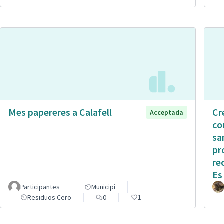
Mes papereres a Calafell
Cr
Acceptada
co
sa
pr
re
Es
Participantes
Municipi
Residuos Cero
0
1