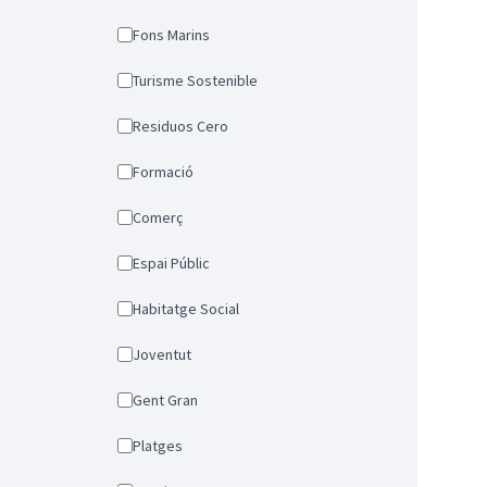
Fons Marins
Turisme Sostenible
Residuos Cero
Formació
Comerç
Espai Públic
Habitatge Social
Joventut
Gent Gran
Platges