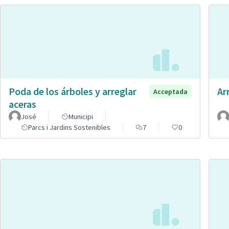
Poda de los árboles y arreglar
Ar
Acceptada
aceras
José
Municipi
Parcs i Jardins Sostenibles
7
0