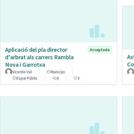
Aplicació del pla director
Acceptada
As
d'arbrat als carrers Rambla
Co
Nova i Garrotxa
Vicente Val
Municipi
Espai Públic
0
3