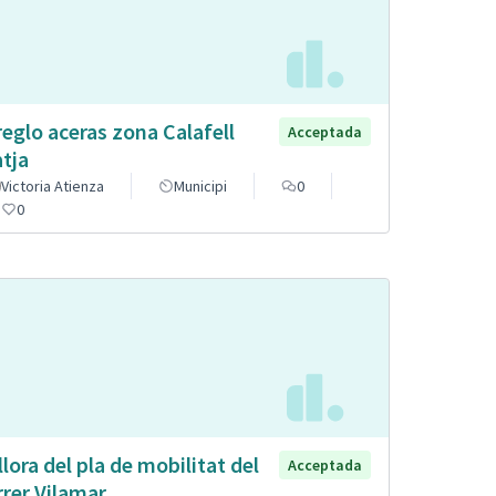
reglo aceras zona Calafell
Acceptada
atja
Victoria Atienza
Municipi
0
0
llora del pla de mobilitat del
Acceptada
rrer Vilamar