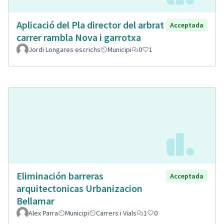
Aplicació del Pla director del arbrat
Acceptada
carrer rambla Nova i garrotxa
Jordi Longares escrichs
Municipi
0
1
Eliminación barreras
Acceptada
arquitectonicas Urbanizacion
Bellamar
Alex Parra
Municipi
Carrers i Vials
1
0