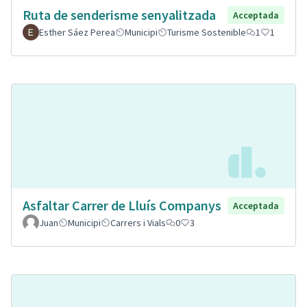
Ruta de senderisme senyalitzada
Acceptada
Esther Sáez Perea
Municipi
Turisme Sostenible
1
1
Asfaltar Carrer de Lluís Companys
Acceptada
Juan
Municipi
Carrers i Vials
0
3