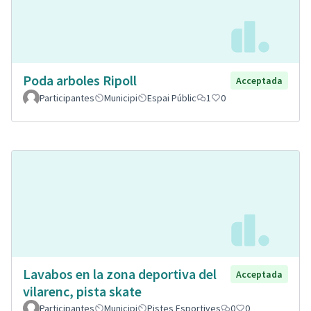
Poda arboles Ripoll
Acceptada
Participantes
Municipi
Espai Públic
1
0
Lavabos en la zona deportiva del
Acceptada
vilarenc, pista skate
Participantes
Municipi
Pistes Esportives
0
0