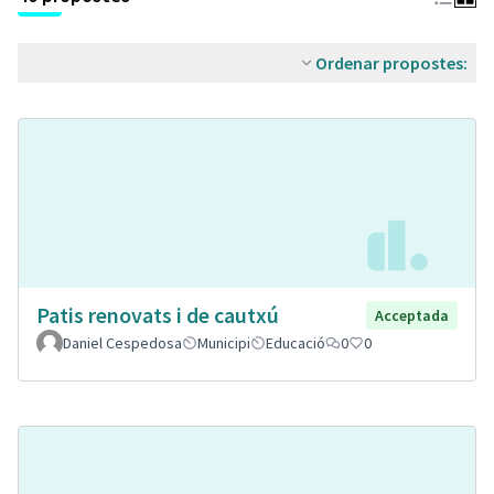
Ordenar propostes:
Patis renovats i de cautxú
Acceptada
Daniel Cespedosa
Municipi
Educació
0
0