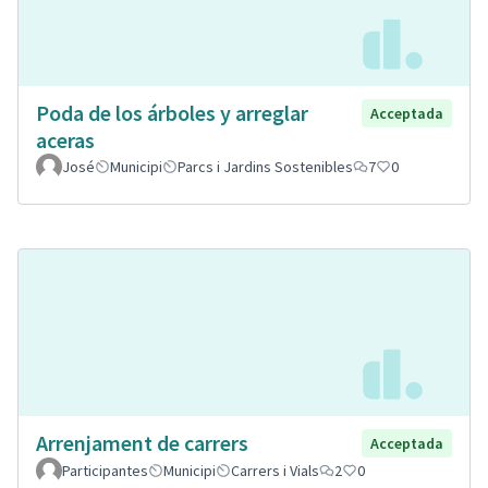
Poda de los árboles y arreglar
Acceptada
aceras
José
Municipi
Parcs i Jardins Sostenibles
7
0
Arrenjament de carrers
Acceptada
Participantes
Municipi
Carrers i Vials
2
0