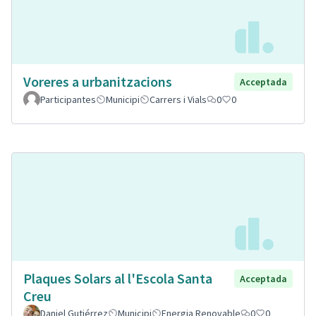
Voreres a urbanitzacions
Acceptada
Participantes
Municipi
Carrers i Vials
0
0
Plaques Solars al l'Escola Santa
Acceptada
Creu
Daniel Gutiérrez
Municipi
Energia Renovable
0
0