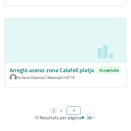
Arreglo aceras zona Calafell platja
Acceptada
Victoria Atienza
Municipi
0
0
1
2
Resultats per pàgina:
20