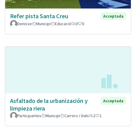
Refer pista Santa Creu
Acceptada
Denisse
Municipi
Educació
0
0
Asfaltado de la urbanización y
Acceptada
limpieza riera
Participantes
Municipi
Carrers i Vials
2
1