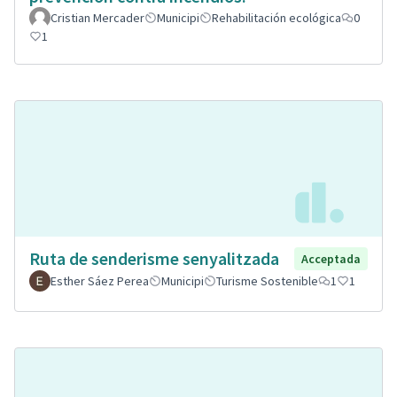
Cristian Mercader
Municipi
Rehabilitación ecológica
0
1
Ruta de senderisme senyalitzada
Acceptada
Esther Sáez Perea
Municipi
Turisme Sostenible
1
1