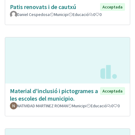
Patis renovats i de cautxú
Acceptada
Daniel Cespedosa
Municipi
Educació
0
0
Material d'inclusió i pictogrames a
Acceptada
les escoles del municipio.
NATIVIDAD MARTINEZ ROMAN
Municipi
Educació
0
0