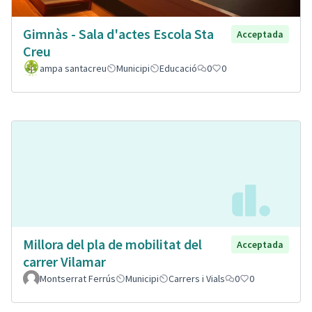
Gimnàs - Sala d'actes Escola Sta
Acceptada
Creu
ampa santacreu
Municipi
Educació
0
0
Millora del pla de mobilitat del
Acceptada
carrer Vilamar
Montserrat Ferrús
Municipi
Carrers i Vials
0
0