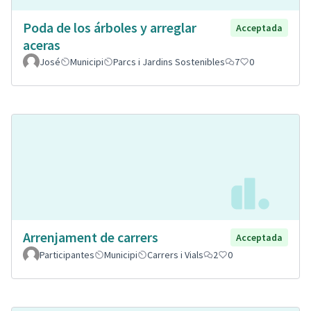
Poda de los árboles y arreglar
Acceptada
aceras
José
Municipi
Parcs i Jardins Sostenibles
7
0
Arrenjament de carrers
Acceptada
Participantes
Municipi
Carrers i Vials
2
0