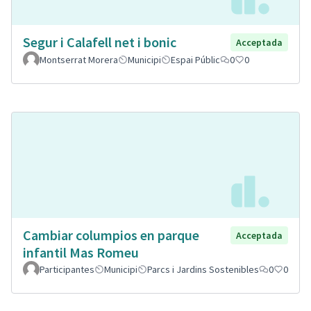
Segur i Calafell net i bonic
Acceptada
Montserrat Morera
Municipi
Espai Públic
0
0
Cambiar columpios en parque
Acceptada
infantil Mas Romeu
Participantes
Municipi
Parcs i Jardins Sostenibles
0
0