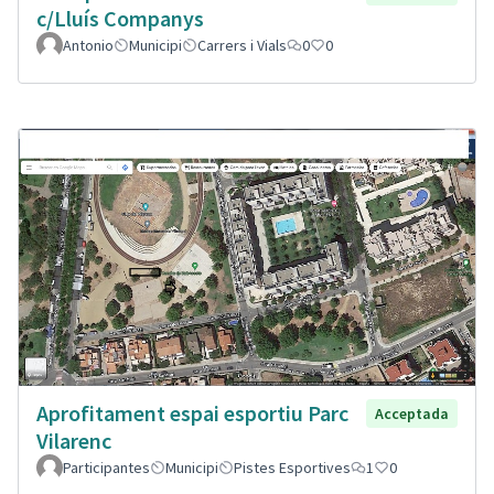
c/Lluís Companys
Antonio
Municipi
Carrers i Vials
0
0
Aprofitament espai esportiu Parc
Acceptada
Vilarenc
Participantes
Municipi
Pistes Esportives
1
0