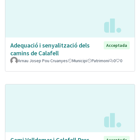
Adequació i senyalització dels
Acceptada
camins de Calafell
Arnau Josep Pou Cruanyes
Municipi
Patrimoni
0
0
Cami Valldemar i Calafell Parc
Acceptada