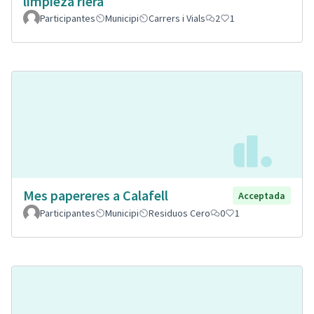
limpieza riera
Participantes
Municipi
Carrers i Vials
2
1
Mes papereres a Calafell
Acceptada
Participantes
Municipi
Residuos Cero
0
1