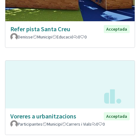
Refer pista Santa Creu
Acceptada
Denisse
Municipi
Educació
0
0
Voreres a urbanitzacions
Acceptada
Participantes
Municipi
Carrers i Vials
0
0