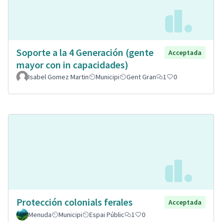
Soporte a la 4 Generación (gente
Acceptada
mayor con in capacidades)
Isabel Gomez Martin
Municipi
Gent Gran
1
0
Protección colonials ferales
Acceptada
Menuda
Municipi
Espai Públic
1
0