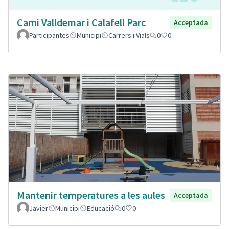
Cami Valldemar i Calafell Parc
Acceptada
Participantes
Municipi
Carrers i Vials
0
0
Mantenir temperatures a les aules
Acceptada
Javier
Municipi
Educació
0
0