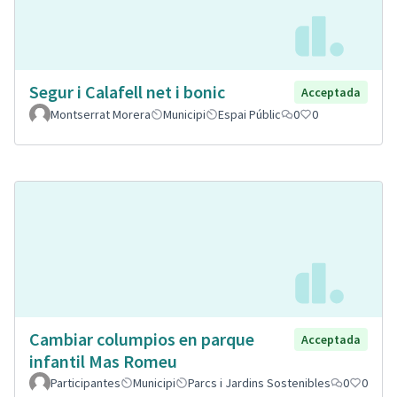
Segur i Calafell net i bonic
Acceptada
Montserrat Morera
Municipi
Espai Públic
0
0
Cambiar columpios en parque
Acceptada
infantil Mas Romeu
Participantes
Municipi
Parcs i Jardins Sostenibles
0
0