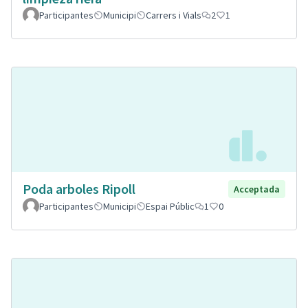
Participantes
Municipi
Carrers i Vials
2
1
Poda arboles Ripoll
Acceptada
Participantes
Municipi
Espai Públic
1
0