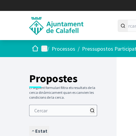
Inici
Menú principal
/
Processos
/
Pressupostos Participa
Saltar
El següen
+
−
Propostes
El següent formulari filtra els resultats de la
cerca dinàmicament quan es canvien les
condicions de la cerca.
Estat