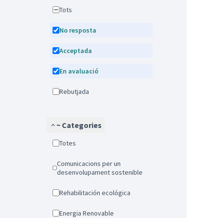
Tots
No resposta
Acceptada
En avaluació
Rebutjada
~ Categories
Totes
Comunicacions per un
desenvolupament sostenible
Rehabilitación ecológica
Energia Renovable