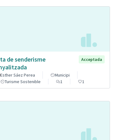
ta de senderisme
Acceptada
nyalitzada
Esther Sáez Perea
Municipi
Turisme Sostenible
1
1