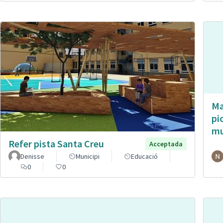
Ma
pi
mu
Refer pista Santa Creu
Acceptada
Denisse
Municipi
Educació
0
0