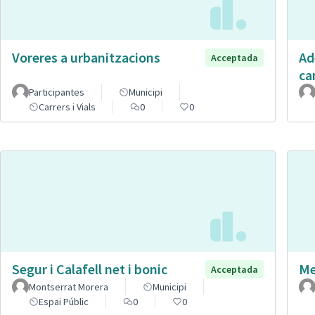
Voreres a urbanitzacions
Ad
Acceptada
ca
Participantes
Municipi
Carrers i Vials
0
0
Segur i Calafell net i bonic
Me
Acceptada
Montserrat Morera
Municipi
Espai Públic
0
0