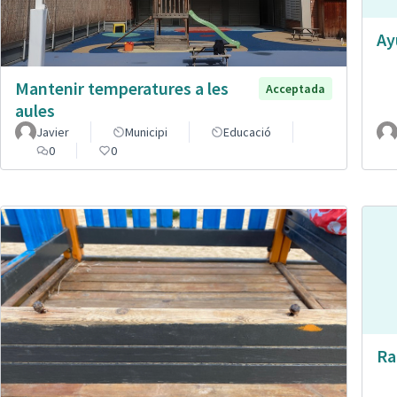
Ay
Mantenir temperatures a les
Acceptada
aules
Javier
Municipi
Educació
0
0
Ra