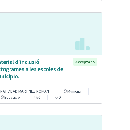
terial d'inclusió i
Acceptada
ctogrames a les escoles del
nicipio.
NATIVIDAD MARTINEZ ROMAN
Municipi
Educació
0
0