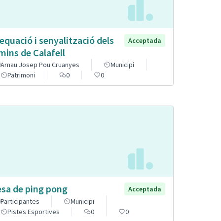
equació i senyalització dels
Acceptada
mins de Calafell
Arnau Josep Pou Cruanyes
Municipi
Patrimoni
0
0
sa de ping pong
Acceptada
Participantes
Municipi
Pistes Esportives
0
0