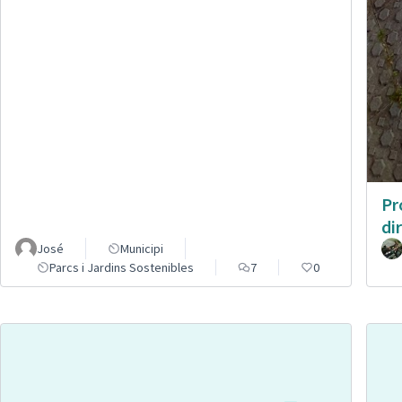
Pr
di
José
Municipi
Parcs i Jardins Sostenibles
7
0