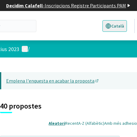
Decidim Calafell
-
Inscripcions Registre Participants PAM
Català
Triar la llengua
E
Menú d'usuari
tius 2023
/
 el mapa
t element és un mapa que presenta els components d'aquesta pàgina
Emplena l'enquesta en acabar la proposta
(Obrir en una pesta
40 propostes
Aleatori
Recent
A-Z (Alfabètic)
Amb més adhesio