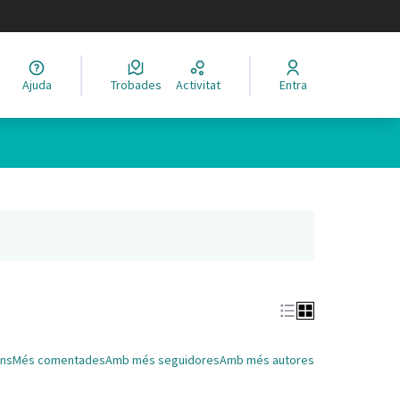
legir el idioma
Ajuda
Trobades
Activitat
Entra
Leaflet
|
©
HERE maps
 com a punts al mapa. L'element es pot fer servir amb un lector 
nya nova)
ns
Més comentades
Amb més seguidores
Amb més autores