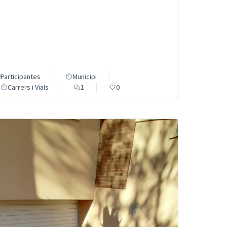
Participantes
Municipi
Carrers i Vials
1
0