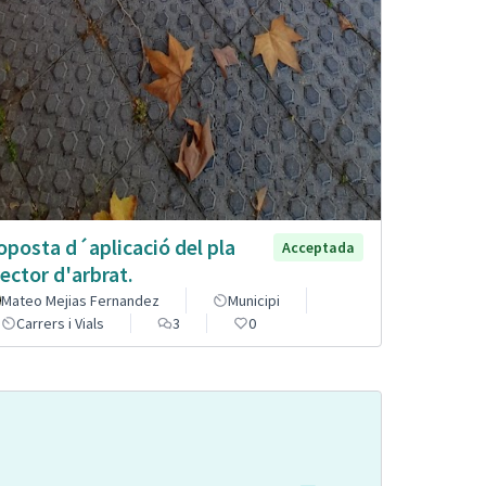
oposta d´aplicació del pla
Acceptada
rector d'arbrat.
Mateo Mejias Fernandez
Municipi
Carrers i Vials
3
0