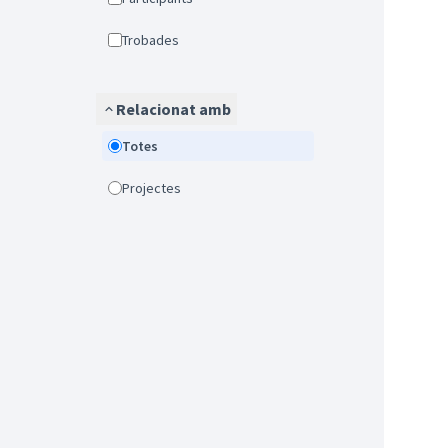
Trobades
Relacionat amb
Totes
Projectes