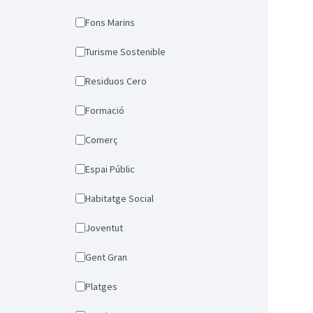
Fons Marins
Turisme Sostenible
Residuos Cero
Formació
Comerç
Espai Públic
Habitatge Social
Joventut
Gent Gran
Platges