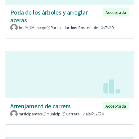
Poda de los árboles y arreglar
Acceptada
aceras
José
Municipi
Parcs i Jardins Sostenibles
7
0
Arrenjament de carrers
Acceptada
Participantes
Municipi
Carrers i Vials
2
0