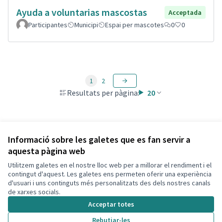
Ayuda a voluntarias mascostas
Acceptada
Participantes
Municipi
Espai per mascotes
0
0
1
2
Resultats per pàgina:
20
Veure totes les propostes retirades
Informació sobre les galetes que es fan servir a
aquesta pàgina web
Utilitzem galetes en el nostre lloc web per a millorar el rendiment i el
Termes i condicions d'ús
contingut d'aquest. Les galetes ens permeten oferir una experiència
Configuració de les galetes
d'usuari i uns continguts més personalitzats des dels nostres canals
Decidim Calafell a X
Decidim Calafell a Facebook
Decidim Calafell a YouTube
Decidim Calafell a GitHub
de xarxes socials.
(Enllaç extern)
(Enllaç extern)
(Enllaç extern)
(Enllaç extern)
Acceptar totes
Rebutjar-les