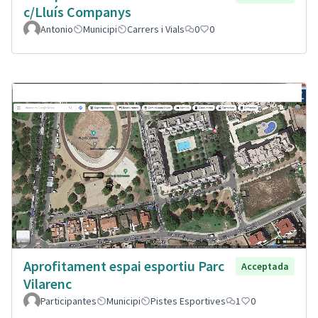
c/Lluís Companys
Antonio
Municipi
Carrers i Vials
0
0
Aprofitament espai esportiu Parc
Acceptada
Vilarenc
Participantes
Municipi
Pistes Esportives
1
0