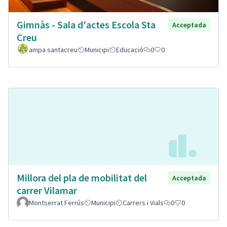
Gimnàs - Sala d'actes Escola Sta
Acceptada
Creu
ampa santacreu
Municipi
Educació
0
0
Millora del pla de mobilitat del
Acceptada
carrer Vilamar
Montserrat Ferrús
Municipi
Carrers i Vials
0
0