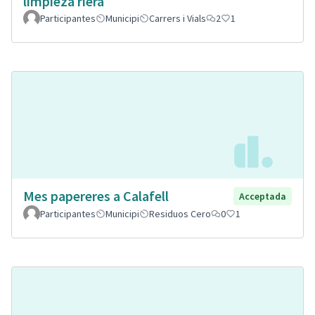
limpieza riera
Participantes
Municipi
Carrers i Vials
2
1
Mes papereres a Calafell
Acceptada
Participantes
Municipi
Residuos Cero
0
1