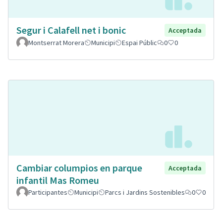
Segur i Calafell net i bonic
Acceptada
Montserrat Morera
Municipi
Espai Públic
0
0
Cambiar columpios en parque
Acceptada
infantil Mas Romeu
Participantes
Municipi
Parcs i Jardins Sostenibles
0
0