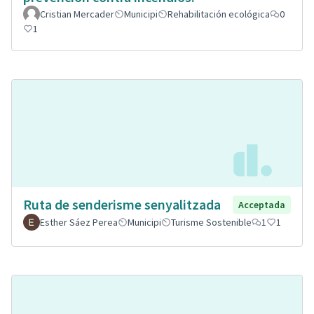
Cristian Mercader
Municipi
Rehabilitación ecológica
0
1
Ruta de senderisme senyalitzada
Acceptada
Esther Sáez Perea
Municipi
Turisme Sostenible
1
1