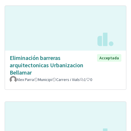
Eliminación barreras
Acceptada
arquitectonicas Urbanizacion
Bellamar
Alex Parra
Municipi
Carrers i Vials
1
0