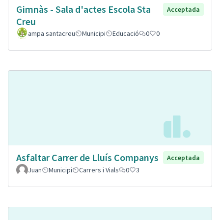
Gimnàs - Sala d'actes Escola Sta
Acceptada
Creu
ampa santacreu
Municipi
Educació
0
0
Asfaltar Carrer de Lluís Companys
Acceptada
Juan
Municipi
Carrers i Vials
0
3