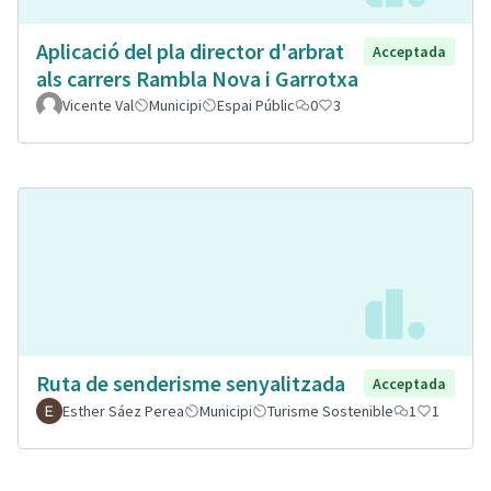
Aplicació del pla director d'arbrat
Acceptada
als carrers Rambla Nova i Garrotxa
Vicente Val
Municipi
Espai Públic
0
3
Ruta de senderisme senyalitzada
Acceptada
Esther Sáez Perea
Municipi
Turisme Sostenible
1
1