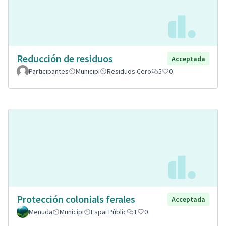
Reducción de residuos
Acceptada
Participantes
Municipi
Residuos Cero
5
0
Protección colonials ferales
Acceptada
Menuda
Municipi
Espai Públic
1
0