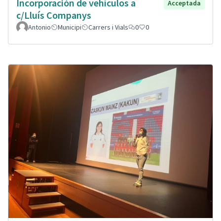
Incorporación de vehículos a
Acceptada
c/Lluís Companys
Antonio
Municipi
Carrers i Vials
0
0