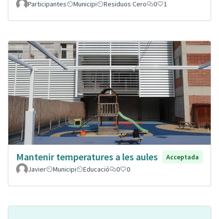
Participantes
Municipi
Residuos Cero
0
1
Mantenir temperatures a les aules
Acceptada
Javier
Municipi
Educació
0
0