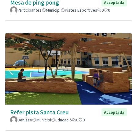
Mesa de ping pong
Acceptada
Participantes
Municipi
Pistes Esportives
0
0
Refer pista Santa Creu
Acceptada
Denisse
Municipi
Educació
0
0