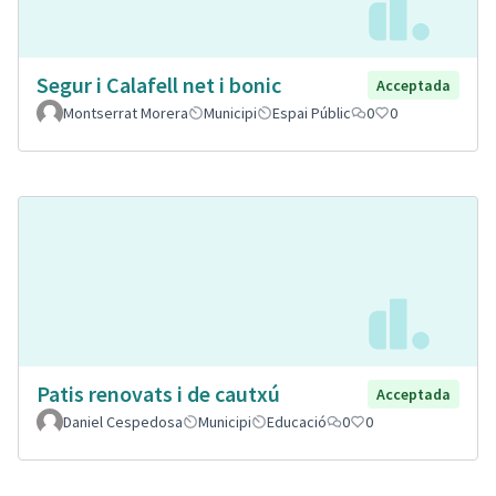
Segur i Calafell net i bonic
Acceptada
Montserrat Morera
Municipi
Espai Públic
0
0
Patis renovats i de cautxú
Acceptada
Daniel Cespedosa
Municipi
Educació
0
0