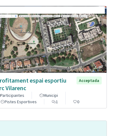
rofitament espai esportiu
Acceptada
rc Vilarenc
Participantes
Municipi
Pistes Esportives
1
0