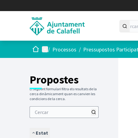
Inici
Menú principal
/
Processos
/
Pressupostos Participa
Saltar
El següen
+
−
Propostes
El següent formulari filtra els resultats de la
cerca dinàmicament quan es canvien les
condicions de la cerca.
Estat