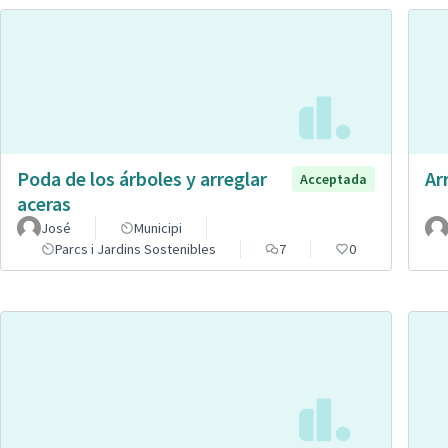
Poda de los árboles y arreglar
Ar
Acceptada
aceras
José
Municipi
Parcs i Jardins Sostenibles
7
0