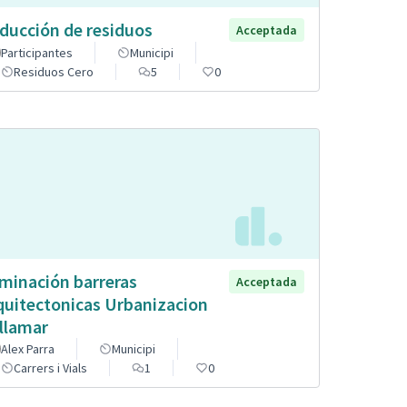
ducción de residuos
Acceptada
Participantes
Municipi
Residuos Cero
5
0
iminación barreras
Acceptada
quitectonicas Urbanizacion
llamar
Alex Parra
Municipi
Carrers i Vials
1
0