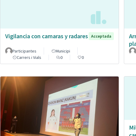
Vigilancia con camaras y radares
Ar
Acceptada
pl
Participantes
Municipi
Carrers i Vials
0
0
Mi
ca