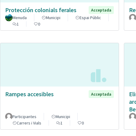
Protección colonials ferales
Re
Acceptada
Menuda
Municipi
Espai Públic
1
0
Rampes accesibles
El
Acceptada
ar
Be
Participantes
Municipi
Carrers i Vials
1
0