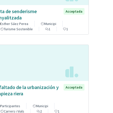
ta de senderisme
Acceptada
nyalitzada
Esther Sáez Perea
Municipi
Turisme Sostenible
1
1
faltado de la urbanización y
Acceptada
mpieza riera
Participantes
Municipi
Carrers i Vials
2
1