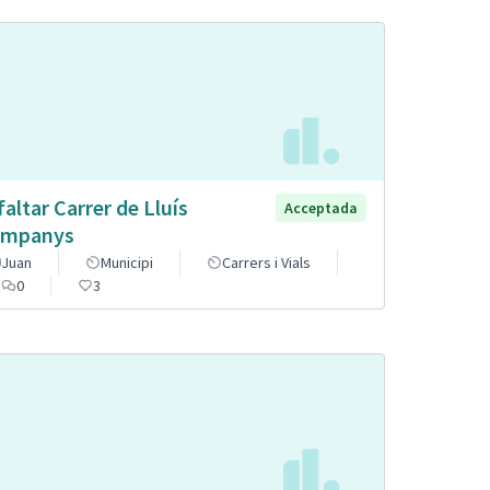
faltar Carrer de Lluís
Acceptada
mpanys
Juan
Municipi
Carrers i Vials
0
3