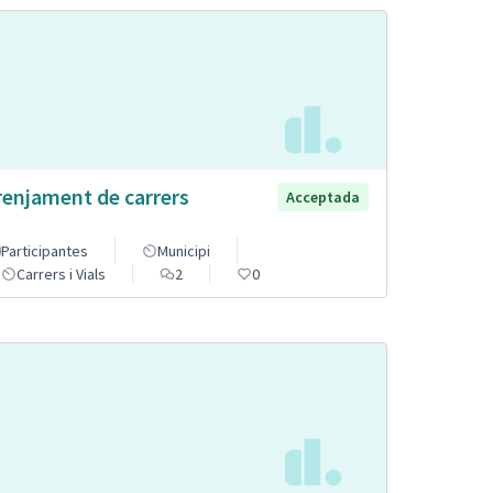
renjament de carrers
Acceptada
Participantes
Municipi
Carrers i Vials
2
0