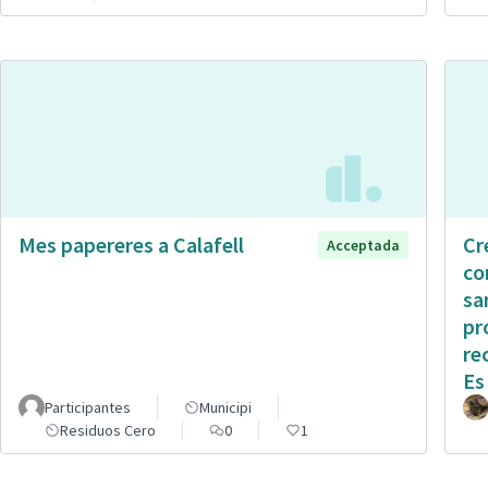
Mes papereres a Calafell
Cr
Acceptada
co
sa
pr
re
Es
Participantes
Municipi
Residuos Cero
0
1