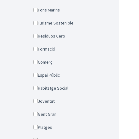
Fons Marins
Turisme Sostenible
Residuos Cero
Formació
Comerç
Espai Públic
Habitatge Social
Joventut
Gent Gran
Platges