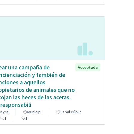
ear una campaña de
Acceptada
ncienciación y también de
nciones a aquellos
opietarios de animales que no
cojan las heces de las aceras.
 responsabili
Kyra
Municipi
Espai Públic
1
1