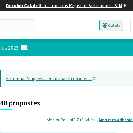
Decidim Calafell
-
Inscripcions Registre Participants PAM
Català
Triar la llengua
E
Menú d'usuari
tius 2023
/
 el mapa
22
t element és un mapa que presenta els components d'aquesta pàgina
Emplena l'enquesta en acabar la proposta
(Obrir en una pesta
40 propostes
Aleatori
Recent
A-Z (Alfabètic)
Amb més adhesio