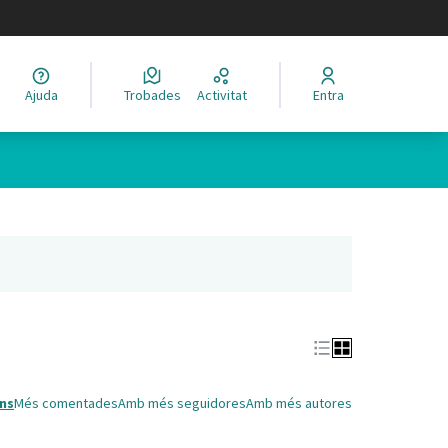
legir el idioma
Ajuda
Trobades
Activitat
Entra
Leaflet
|
©
HERE maps
 com a punts al mapa. L'element es pot fer servir amb un lector 
nya nova)
ns
Més comentades
Amb més seguidores
Amb més autores