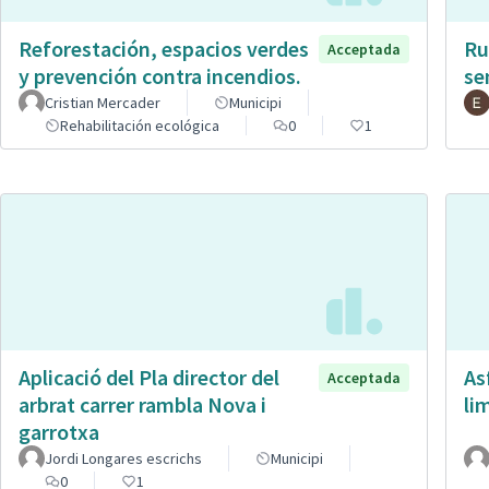
Reforestación, espacios verdes
Ru
Acceptada
y prevención contra incendios.
se
Cristian Mercader
Municipi
Rehabilitación ecológica
0
1
Aplicació del Pla director del
As
Acceptada
arbrat carrer rambla Nova i
li
garrotxa
Jordi Longares escrichs
Municipi
0
1