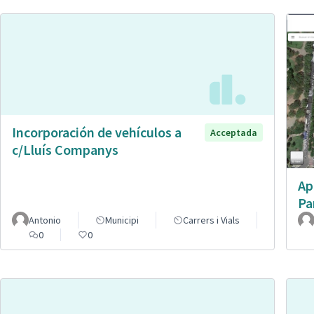
Incorporación de vehículos a
Acceptada
c/Lluís Companys
Ap
Pa
Antonio
Municipi
Carrers i Vials
0
0