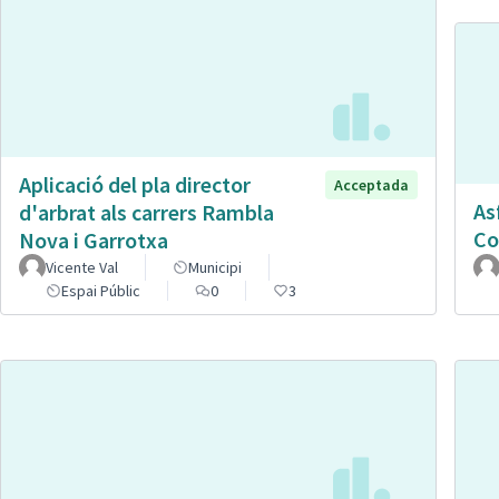
Aplicació del pla director
Acceptada
As
d'arbrat als carrers Rambla
Co
Nova i Garrotxa
Vicente Val
Municipi
Espai Públic
0
3