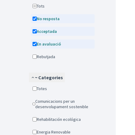
Tots
No resposta
Acceptada
En avaluació
Rebutjada
~ Categories
Totes
Comunicacions per un
desenvolupament sostenible
Rehabilitación ecológica
Energia Renovable