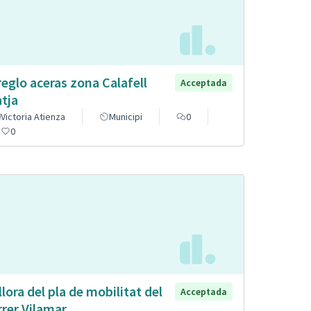
reglo aceras zona Calafell
Acceptada
atja
Victoria Atienza
Municipi
0
0
llora del pla de mobilitat del
Acceptada
rrer Vilamar