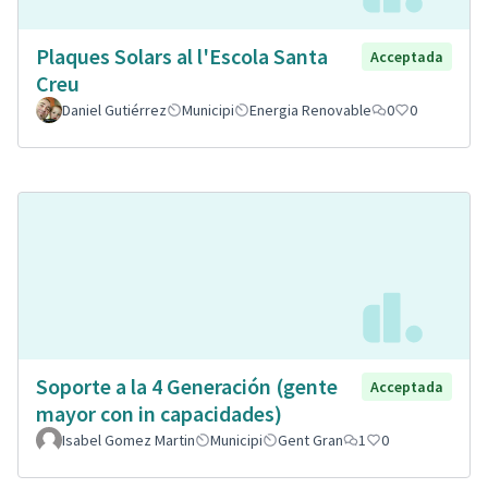
Plaques Solars al l'Escola Santa
Acceptada
Creu
Daniel Gutiérrez
Municipi
Energia Renovable
0
0
Soporte a la 4 Generación (gente
Acceptada
mayor con in capacidades)
Isabel Gomez Martin
Municipi
Gent Gran
1
0