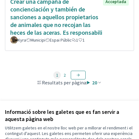
Crear una campaña de
Acceptada
concienciación y también de
sanciones a aquellos propietarios
de animales que no recojan las
heces de las aceras. Es responsabili
Kyra
Municipi
Espai Públic
1
1
1
2
Resultats per pàgina:
20
Veure totes les propostes retirades
Informació sobre les galetes que es fan servir a
aquesta pàgina web
Utilitzem galetes en el nostre lloc web per a millorar el rendiment i el
Termes i condicions d'ús
contingut d'aquest. Les galetes ens permeten oferir una experiència
Configuració de les galetes