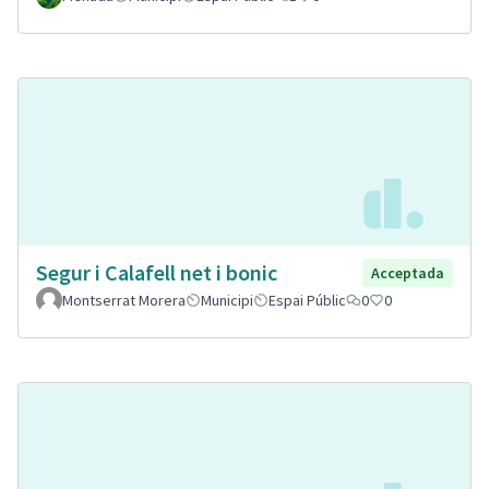
Segur i Calafell net i bonic
Acceptada
Montserrat Morera
Municipi
Espai Públic
0
0