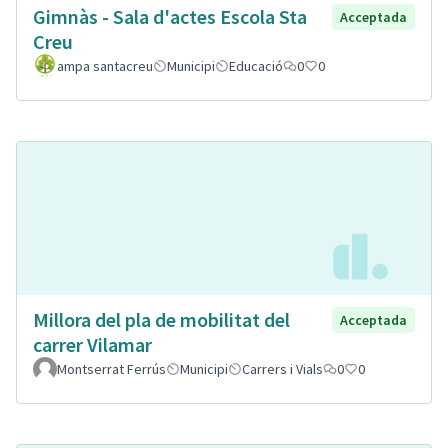
Gimnàs - Sala d'actes Escola Sta
Acceptada
Creu
ampa santacreu
Municipi
Educació
0
0
Millora del pla de mobilitat del
Acceptada
carrer Vilamar
Montserrat Ferrús
Municipi
Carrers i Vials
0
0