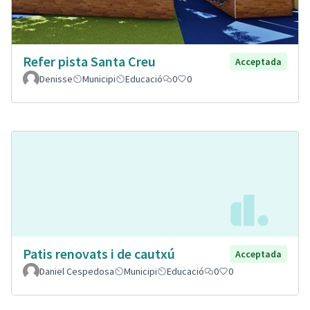
Refer pista Santa Creu
Acceptada
Denisse
Municipi
Educació
0
0
Patis renovats i de cautxú
Acceptada
Daniel Cespedosa
Municipi
Educació
0
0