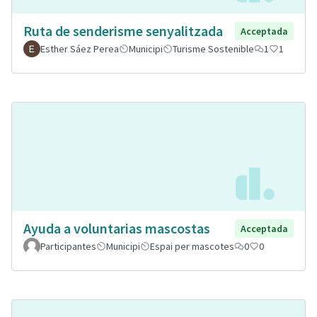
Ruta de senderisme senyalitzada
Acceptada
Esther Sáez Perea
Municipi
Turisme Sostenible
1
1
Ayuda a voluntarias mascostas
Acceptada
Participantes
Municipi
Espai per mascotes
0
0