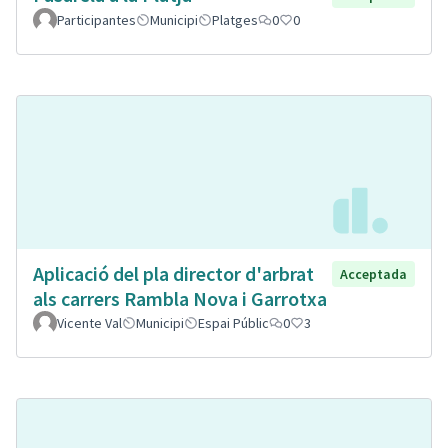
Participantes
Municipi
Platges
0
0
Aplicació del pla director d'arbrat
Acceptada
als carrers Rambla Nova i Garrotxa
Vicente Val
Municipi
Espai Públic
0
3