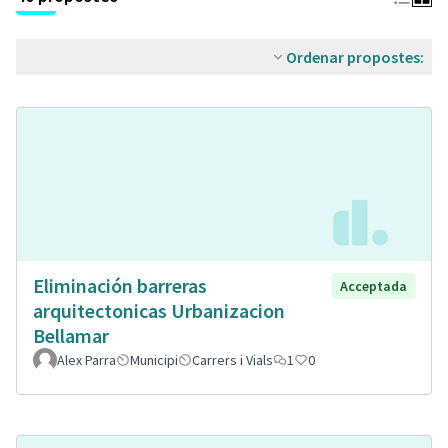
Ordenar propostes:
Eliminación barreras
Acceptada
arquitectonicas Urbanizacion
Bellamar
Alex Parra
Municipi
Carrers i Vials
1
0