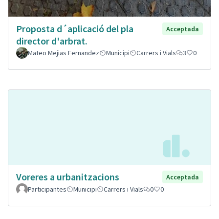
Proposta d´aplicació del pla
Acceptada
director d'arbrat.
Mateo Mejias Fernandez
Municipi
Carrers i Vials
3
0
Voreres a urbanitzacions
Acceptada
Participantes
Municipi
Carrers i Vials
0
0