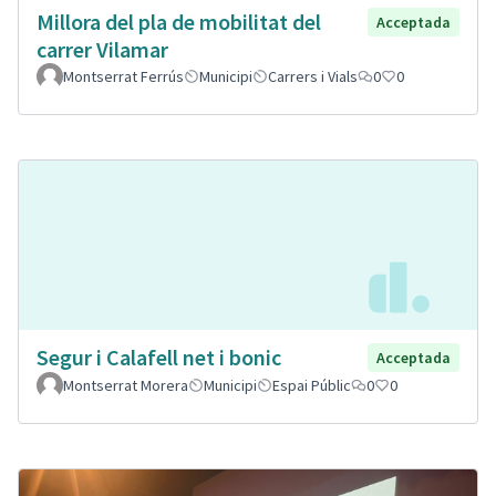
Millora del pla de mobilitat del
Acceptada
carrer Vilamar
Montserrat Ferrús
Municipi
Carrers i Vials
0
0
Segur i Calafell net i bonic
Acceptada
Montserrat Morera
Municipi
Espai Públic
0
0