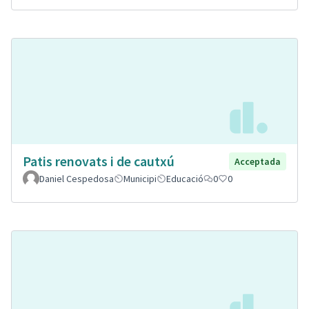
Patis renovats i de cautxú
Acceptada
Daniel Cespedosa
Municipi
Educació
0
0