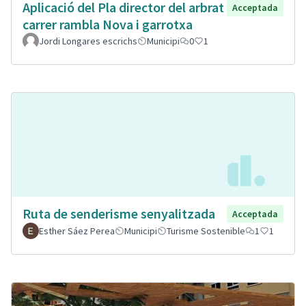
Aplicació del Pla director del arbrat
Acceptada
carrer rambla Nova i garrotxa
Jordi Longares escrichs
Municipi
0
1
Ruta de senderisme senyalitzada
Acceptada
Esther Sáez Perea
Municipi
Turisme Sostenible
1
1