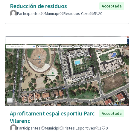
Reducción de residuos
Acceptada
Participantes
Municipi
Residuos Cero
5
0
Aprofitament espai esportiu Parc
Acceptada
Vilarenc
Participantes
Municipi
Pistes Esportives
1
0