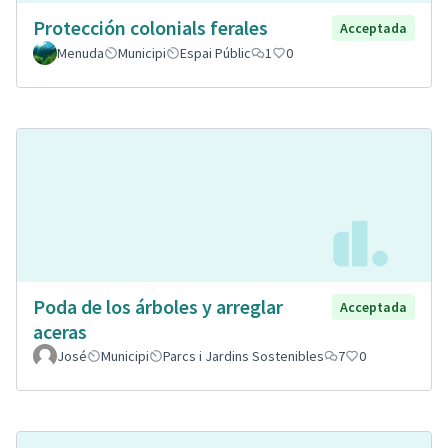
Protección colonials ferales
Acceptada
Menuda
Municipi
Espai Públic
1
0
Poda de los árboles y arreglar
Acceptada
aceras
José
Municipi
Parcs i Jardins Sostenibles
7
0