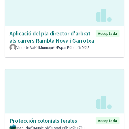
Aplicació del pla director d'arbrat
Acceptada
als carrers Rambla Nova i Garrotxa
Vicente Val
Municipi
Espai Públic
0
3
Protección colonials ferales
Acceptada
Menuda
Municipi
Espai Públic
1
0