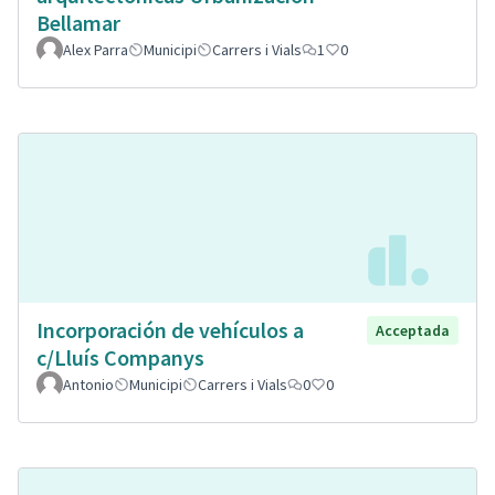
Bellamar
Alex Parra
Municipi
Carrers i Vials
1
0
Incorporación de vehículos a
Acceptada
c/Lluís Companys
Antonio
Municipi
Carrers i Vials
0
0