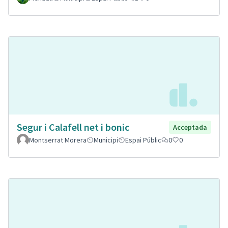
Segur i Calafell net i bonic
Acceptada
Montserrat Morera
Municipi
Espai Públic
0
0