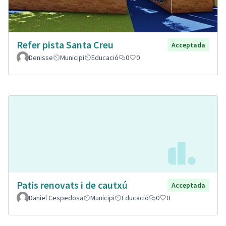
Refer pista Santa Creu
Acceptada
Denisse
Municipi
Educació
0
0
Patis renovats i de cautxú
Acceptada
Daniel Cespedosa
Municipi
Educació
0
0