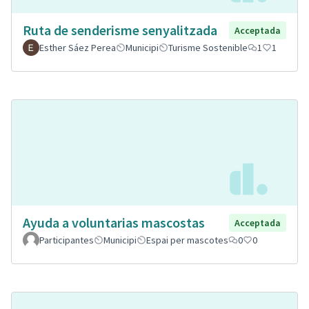
Ruta de senderisme senyalitzada
Acceptada
Esther Sáez Perea
Municipi
Turisme Sostenible
1
1
Ayuda a voluntarias mascostas
Acceptada
Participantes
Municipi
Espai per mascotes
0
0