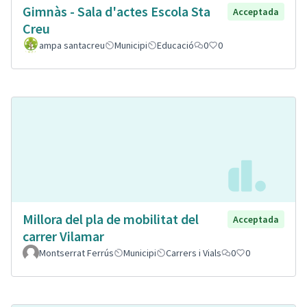
Gimnàs - Sala d'actes Escola Sta
Acceptada
Creu
ampa santacreu
Municipi
Educació
0
0
Millora del pla de mobilitat del
Acceptada
carrer Vilamar
Montserrat Ferrús
Municipi
Carrers i Vials
0
0