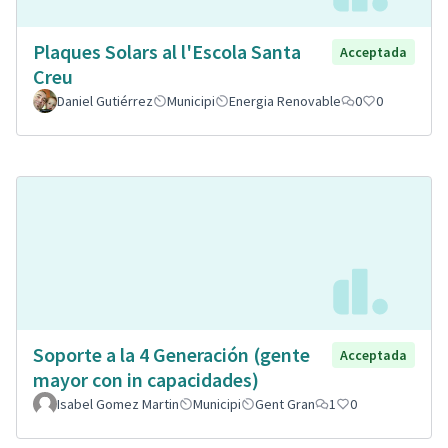
Plaques Solars al l'Escola Santa
Acceptada
Creu
Daniel Gutiérrez
Municipi
Energia Renovable
0
0
Soporte a la 4 Generación (gente
Acceptada
mayor con in capacidades)
Isabel Gomez Martin
Municipi
Gent Gran
1
0