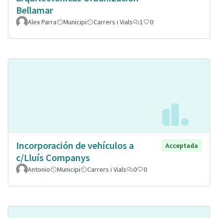
Bellamar
Alex Parra
Municipi
Carrers i Vials
1
0
Incorporación de vehículos a
Acceptada
c/Lluís Companys
Antonio
Municipi
Carrers i Vials
0
0