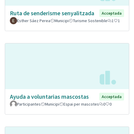
Ruta de senderisme senyalitzada
Acceptada
Esther Sáez Perea
Municipi
Turisme Sostenible
1
1
Ayuda a voluntarias mascostas
Acceptada
Participantes
Municipi
Espai per mascotes
0
0