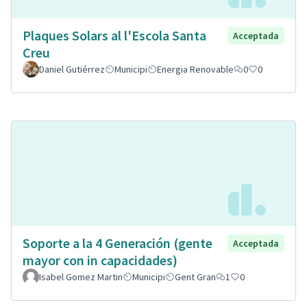
Plaques Solars al l'Escola Santa
Acceptada
Creu
Daniel Gutiérrez
Municipi
Energia Renovable
0
0
Soporte a la 4 Generación (gente
Acceptada
mayor con in capacidades)
Isabel Gomez Martin
Municipi
Gent Gran
1
0