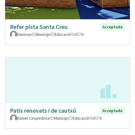
Refer pista Santa Creu
Acceptada
Denisse
Municipi
Educació
0
0
Patis renovats i de cautxú
Acceptada
Daniel Cespedosa
Municipi
Educació
0
0