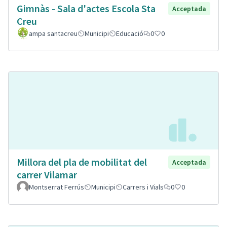
Gimnàs - Sala d'actes Escola Sta
Acceptada
Creu
ampa santacreu
Municipi
Educació
0
0
Millora del pla de mobilitat del
Acceptada
carrer Vilamar
Montserrat Ferrús
Municipi
Carrers i Vials
0
0