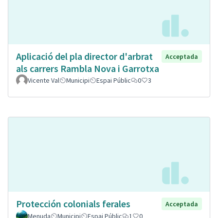
Aplicació del pla director d'arbrat
Acceptada
als carrers Rambla Nova i Garrotxa
Vicente Val
Municipi
Espai Públic
0
3
Protección colonials ferales
Acceptada
Menuda
Municipi
Espai Públic
1
0