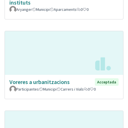
instituts
Aryanger
Municipi
Aparcaments
0
0
Voreres a urbanitzacions
Acceptada
Participantes
Municipi
Carrers i Vials
0
0