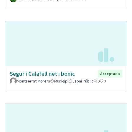
Segur i Calafell net i bonic
Acceptada
Montserrat Morera
Municipi
Espai Públic
0
0