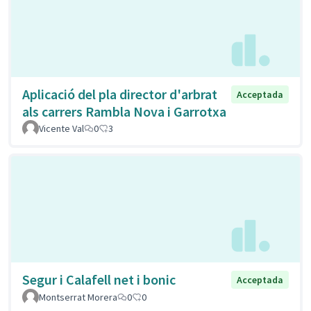
Aplicació del pla director d'arbrat
Acceptada
als carrers Rambla Nova i Garrotxa
Vicente Val
0
3
Segur i Calafell net i bonic
Acceptada
Montserrat Morera
0
0