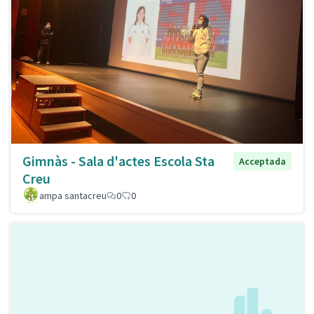
Gimnàs - Sala d'actes Escola Sta
Acceptada
Creu
ampa santacreu
0
0