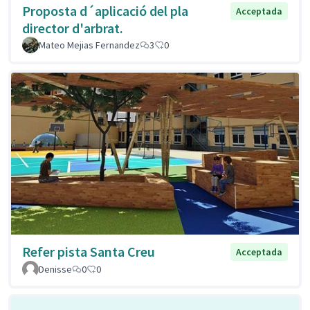
Proposta d´aplicació del pla
Acceptada
director d'arbrat.
Mateo Mejias Fernandez
3
0
Refer pista Santa Creu
Acceptada
Denisse
0
0