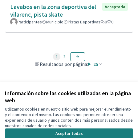
Lavabos en la zona deportiva del
Acceptada
vilarenc, pista skate
Participantes
Municipio
Pistas Deportivas
0
0
1
2
Resultados por página:
25
Ver todas las propuestas retiradas
Información sobre las cookies utilizadas en la página
web
Utilizamos cookies en nuestro sitio web para mejorar el rendimiento
Términos y condiciones de uso
y el contenido del mismo. Las cookies nos permiten ofrecer una
Configuración de cookies
experiencia de usuario y unos contenidos más personalizados desde
Decidim Calafell en X
Decidim Calafell en Facebook
Decidim Calafell en YouTube
Decidim Calafell en GitHub
nuestros canales de redes sociales.
(Enlace externo)
(Enlace externo)
(Enlace externo)
(Enlace externo)
Aceptar todas