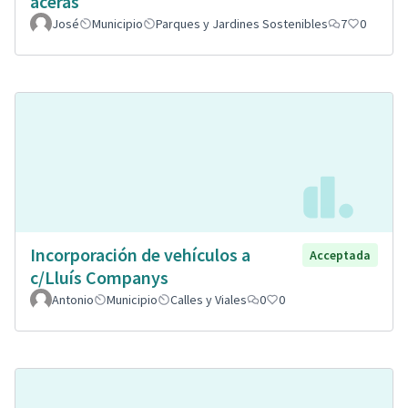
aceras
José
Municipio
Parques y Jardines Sostenibles
7
0
Incorporación de vehículos a
Acceptada
c/Lluís Companys
Antonio
Municipio
Calles y Viales
0
0