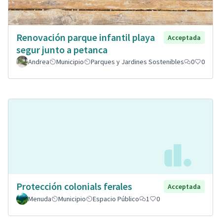
Renovación parque infantil playa
Acceptada
segur junto a petanca
Andrea
Municipio
Parques y Jardines Sostenibles
0
0
Protección colonials ferales
Acceptada
Menuda
Municipio
Espacio Público
1
0