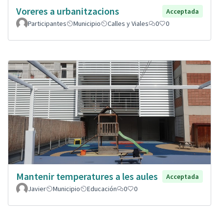
Voreres a urbanitzacions
Acceptada
Participantes
Municipio
Calles y Viales
0
0
Mantenir temperatures a les aules
Acceptada
Javier
Municipio
Educación
0
0