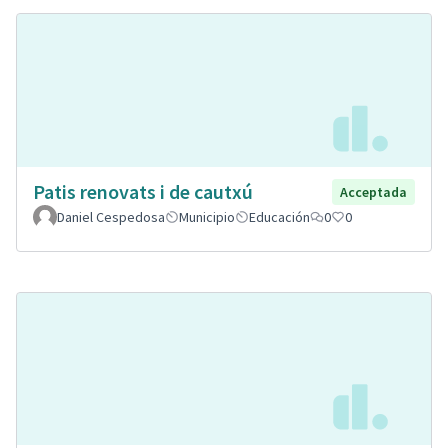
Patis renovats i de cautxú
Acceptada
Daniel Cespedosa
Municipio
Educación
0
0