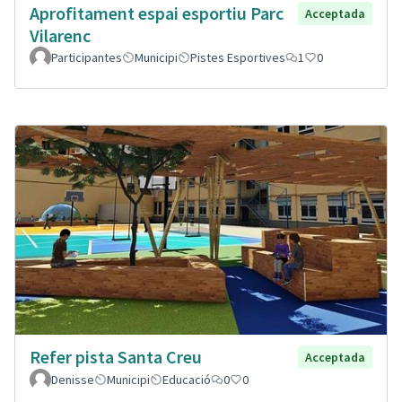
Aprofitament espai esportiu Parc
Acceptada
Vilarenc
Participantes
Municipi
Pistes Esportives
1
0
Refer pista Santa Creu
Acceptada
Denisse
Municipi
Educació
0
0