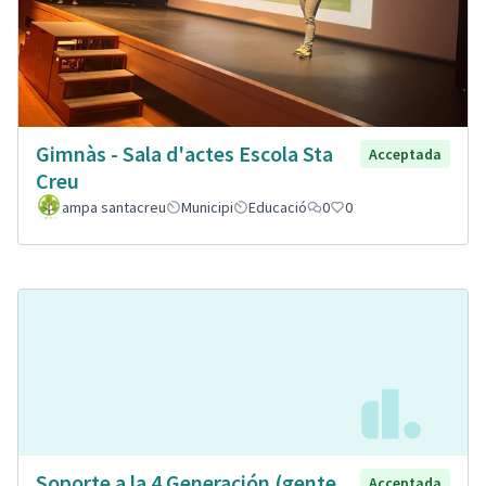
Gimnàs - Sala d'actes Escola Sta
Acceptada
Creu
ampa santacreu
Municipi
Educació
0
0
Soporte a la 4 Generación (gente
Acceptada