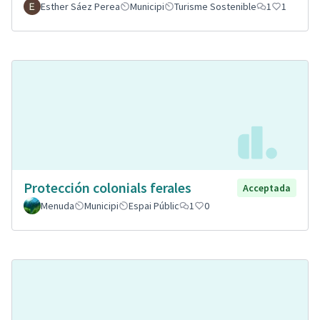
Esther Sáez Perea
Municipi
Turisme Sostenible
1
1
Protección colonials ferales
Acceptada
Menuda
Municipi
Espai Públic
1
0