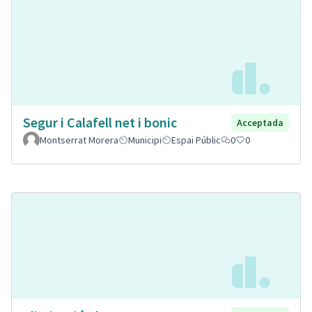
Segur i Calafell net i bonic
Acceptada
Montserrat Morera
Municipi
Espai Públic
0
0