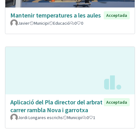
Mantenir temperatures a les aules
Acceptada
Javier
Municipi
Educació
0
0
Aplicació del Pla director del arbrat
Acceptada
carrer rambla Nova i garrotxa
Jordi Longares escrichs
Municipi
0
1