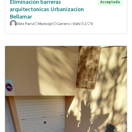
Eliminación barreras
Acceptada
arquitectonicas Urbanizacion
Bellamar
Alex Parra
Municipi
Carrers i Vials
1
0