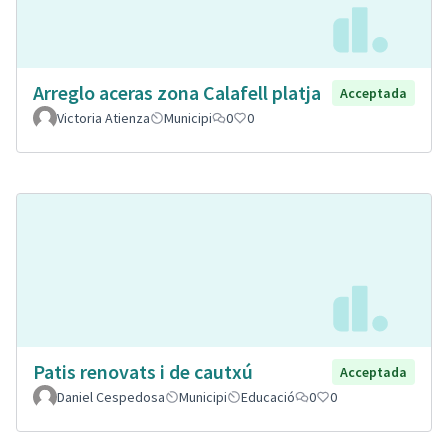
Arreglo aceras zona Calafell platja
Acceptada
Victoria Atienza
Municipi
0
0
Patis renovats i de cautxú
Acceptada
Daniel Cespedosa
Municipi
Educació
0
0