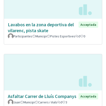
Lavabos en la zona deportiva del
Acceptada
vilarenc, pista skate
Participantes
Municipi
Pistes Esportives
0
0
Asfaltar Carrer de Lluís Companys
Acceptada
Juan
Municipi
Carrers i Vials
0
3