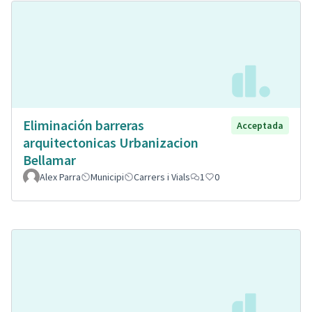
Eliminación barreras
Acceptada
arquitectonicas Urbanizacion
Bellamar
Alex Parra
Municipi
Carrers i Vials
1
0