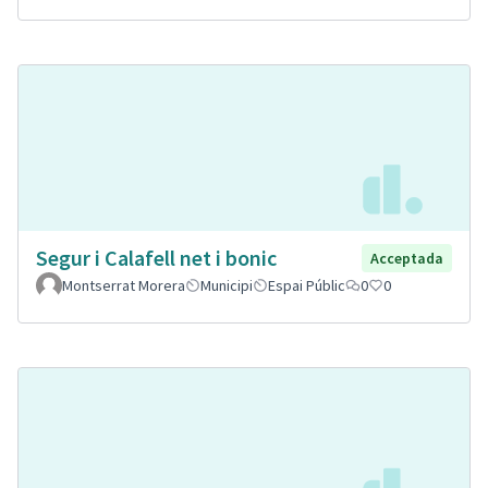
Segur i Calafell net i bonic
Acceptada
Montserrat Morera
Municipi
Espai Públic
0
0