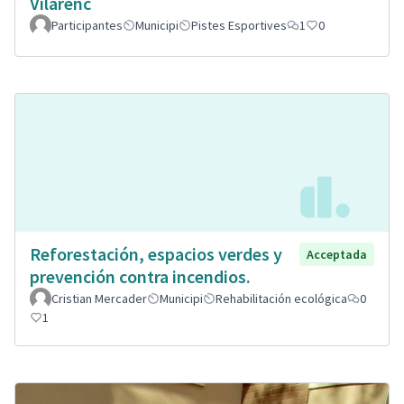
Vilarenc
Participantes
Municipi
Pistes Esportives
1
0
Reforestación, espacios verdes y
Acceptada
prevención contra incendios.
Cristian Mercader
Municipi
Rehabilitación ecológica
0
1