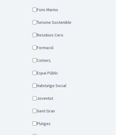
Fons Marins
Turisme Sostenible
Residuos Cero
Formació
Comerç
Espai Públic
Habitatge Social
Joventut
Gent Gran
Platges