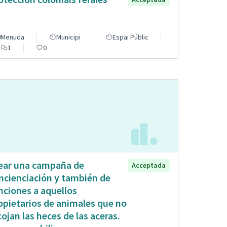
Menuda
Municipi
Espai Públic
1
0
ear una campaña de
Acceptada
ncienciación y también de
nciones a aquellos
opietarios de animales que no
cojan las heces de las aceras.