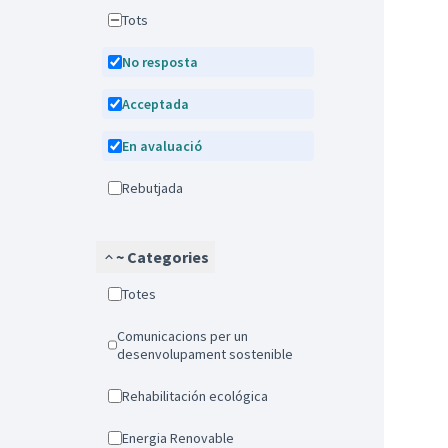
Tots
No resposta
Acceptada
En avaluació
Rebutjada
~ Categories
Totes
Comunicacions per un
desenvolupament sostenible
Rehabilitación ecológica
Energia Renovable