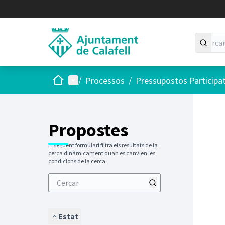
Inici
Menú principal
/
Processos
/
Pressupostos Participa
Saltar
El següen
+
−
Propostes
El següent formulari filtra els resultats de la
cerca dinàmicament quan es canvien les
condicions de la cerca.
Estat