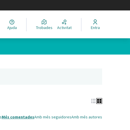
legir el idioma
Ajuda
Trobades
Activitat
Entra
Leaflet
|
©
HERE maps
 com a punts al mapa. L'element es pot fer servir amb un lector 
nya nova)
s
Més comentades
Amb més seguidores
Amb més autores