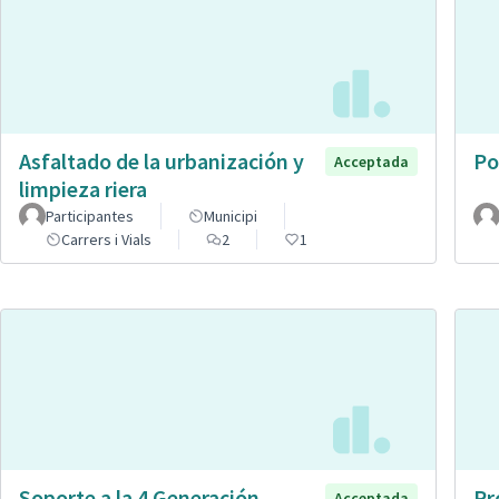
Asfaltado de la urbanización y
Po
Acceptada
limpieza riera
Participantes
Municipi
Carrers i Vials
2
1
Soporte a la 4 Generación
Pr
Acceptada