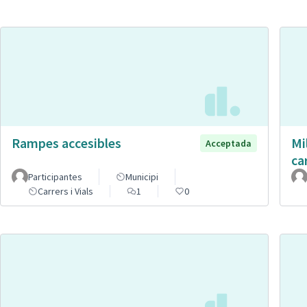
Rampes accesibles
Mi
Acceptada
ca
Participantes
Municipi
Carrers i Vials
1
0