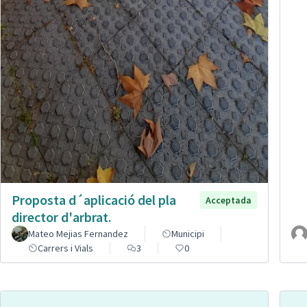
Proposta d´aplicació del pla
Acceptada
director d'arbrat.
Mateo Mejias Fernandez
Municipi
Carrers i Vials
3
0