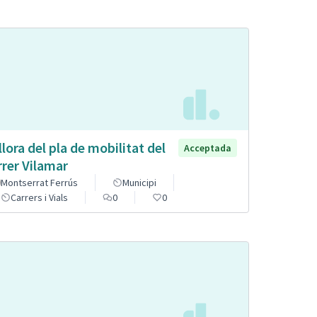
llora del pla de mobilitat del
Acceptada
rrer Vilamar
Montserrat Ferrús
Municipi
Carrers i Vials
0
0