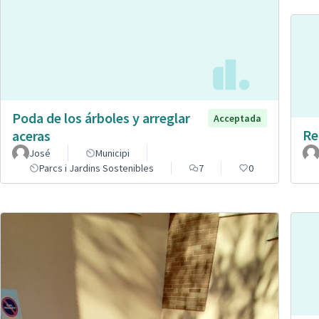
Poda de los árboles y arreglar
Acceptada
Re
aceras
José
Municipi
Parcs i Jardins Sostenibles
7
0