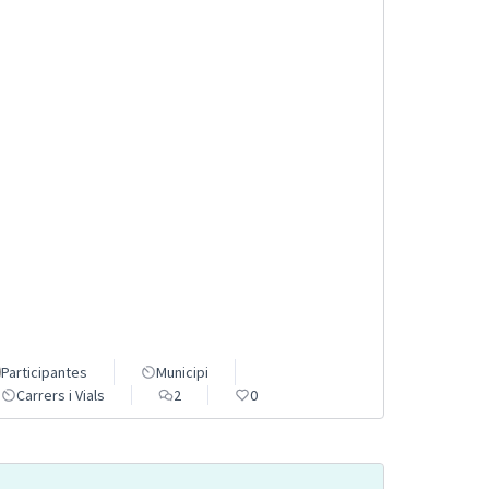
Participantes
Municipi
Carrers i Vials
2
0