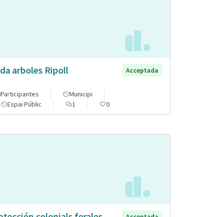
da arboles Ripoll
Acceptada
Participantes
Municipi
Espai Públic
1
0
otección colonials ferales
Acceptada