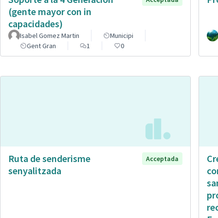
(gente mayor con in
capacidades)
Isabel Gomez Martin
Municipi
Gent Gran
1
0
Ruta de senderisme
Cr
Acceptada
senyalitzada
co
sa
pr
re