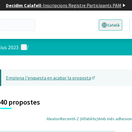
Decidim Calafell
-
Inscripcions Registre Participants PAM
Català
Triar la llengua
E
Menú d'usuari
tius 2023
/
 el mapa
t element és un mapa que presenta els components d'aquesta pàgina
Emplena l'enquesta en acabar la proposta
(Obrir en una pesta
40 propostes
Aleatori
Recent
A-Z (Alfabètic)
Amb més adhesion