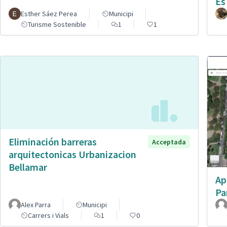
Es
Esther Sáez Perea
Municipi
Turisme Sostenible
1
1
Eliminación barreras
Acceptada
arquitectonicas Urbanizacion
Bellamar
Ap
Pa
Alex Parra
Municipi
Carrers i Vials
1
0