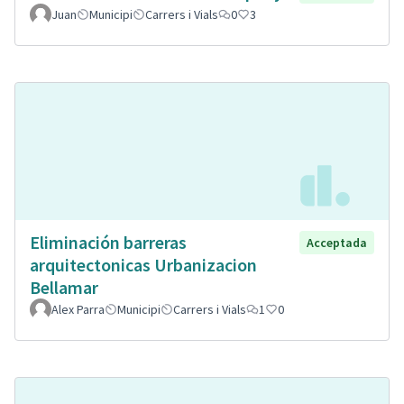
Juan
Municipi
Carrers i Vials
0
3
Eliminación barreras
Acceptada
arquitectonicas Urbanizacion
Bellamar
Alex Parra
Municipi
Carrers i Vials
1
0