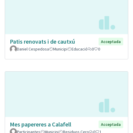
Patis renovats i de cautxú
Acceptada
Daniel Cespedosa
Municipi
Educació
0
0
Mes papereres a Calafell
Acceptada
Participantes
Municipi
Residuos Cero
0
1