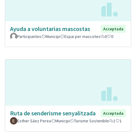
Ayuda a voluntarias mascostas
Acceptada
Participantes
Municipi
Espai per mascotes
0
0
Ruta de senderisme senyalitzada
Acceptada
Esther Sáez Perea
Municipi
Turisme Sostenible
1
1