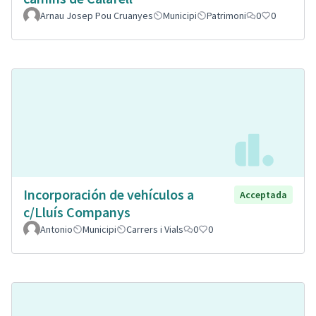
Arnau Josep Pou Cruanyes
Municipi
Patrimoni
0
0
Incorporación de vehículos a
Acceptada
c/Lluís Companys
Antonio
Municipi
Carrers i Vials
0
0