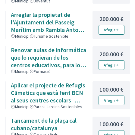
Municipi
Joventut
Arreglar la propietat de
200.000 €
l'Ajuntament del Passeig
Marítim amb Rambla Antoni
Afegir
Artigas
Municipi
Turisme Sostenible
Renovar aulas de informática
200.000 €
que lo requieran de los
centros educativos, para los
Afegir
alumnos y clases de adultos
Municipi
Formació
por las tardes
Aplicar el projecte de Refugis
100.000 €
Climatics que està fent BCN
al seus centres escolars -
Afegir
Importar el Projecte de
Municipi
Parcs i Jardins Sostenibles
Refugis Climatics als centres
Tancament de la plaça cal
educatius del Municipi
100.000 €
cubano/catalunya
Municipi
Carrers i Vials