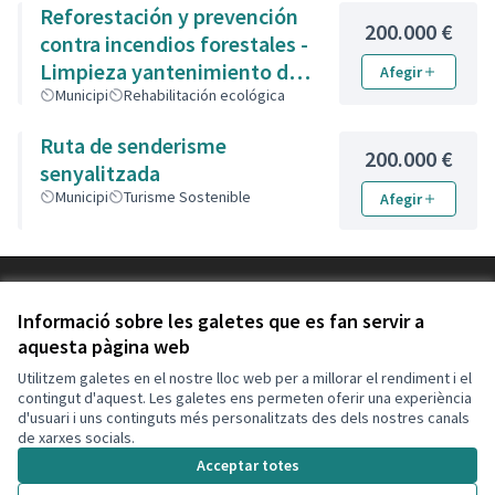
Reforestación y prevención
200.000 €
contra incendios forestales -
Limpieza yantenimiento de
Afegir
montes
Municipi
Rehabilitación ecológica
Ruta de senderisme
200.000 €
senyalitzada
Municipi
Turisme Sostenible
Afegir
Termes i condicions d'ús
Configuració de les galetes
Informació sobre les galetes que es fan servir a
Decidim Calafell a X
Decidim Calafell a Facebook
Decidim Calafell a YouTube
Decidim Calafell a GitHub
aquesta pàgina web
(Enllaç extern)
(Enllaç extern)
(Enllaç extern)
(Enllaç extern)
Utilitzem galetes en el nostre lloc web per a millorar el rendiment i el
contingut d'aquest. Les galetes ens permeten oferir una experiència
d'usuari i uns continguts més personalitzats des dels nostres canals
Amb llicènc
(Enllaç exte
de xarxes socials.
(Enllaç extern)
Web creada amb
programari lliure
.
Acceptar totes
(Enllaç extern)