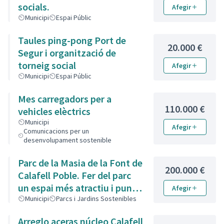
socials.
Afegir
Municipi
Espai Públic
Taules ping-pong Port de
20.000 €
Segur i organització de
torneig social
Afegir
Municipi
Espai Públic
Mes carregadors per a
110.000 €
vehicles elèctrics
Municipi
Afegir
Comunicacions per un
desenvolupament sostenible
Parc de la Masia de la Font de
200.000 €
Calafell Poble. Fer del parc
un espai més atractiu i punt
Afegir
de trobada per a les diferents
Municipi
Parcs i Jardins Sostenibles
sensibilitats del barri.
Arreglo aceras núcleo Calafell