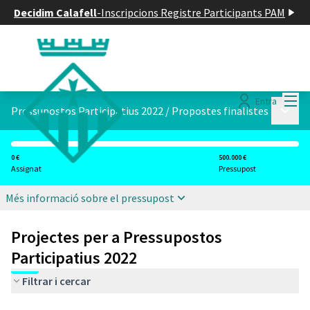
Decidim Calafell
-
Inscripcions Registre Participants PAM
Menú
Entra
Menú p
Pressupostos Participatius 2022
/
Propostes finalistes
0 €
500.000 €
Assignat
Pressupost
Més informació sobre el pressupost
Projectes per a Pressupostos
Participatius 2022
Filtrar i cercar