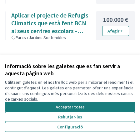
Aplicar el projecte de Refugis
100.000 €
Climatics que està fent BCN
al seus centres escolars -
Afegir
Importar el Projecte de
Parcs i Jardins Sostenibles
Refugis Climatics als centres
educatius del Municipi
Informació sobre les galetes que es fan servir a
aquesta pàgina web
Utilitzem galetes en el nostre lloc web per a millorar el rendiment i el
contingut d'aquest. Les galetes ens permeten oferir una experiència
d'usuari i uns continguts més personalitzats des dels nostres canals
de xarxes socials.
Acceptar totes
Rebutjar-les
Termes i condicions d'ús
Votar pressupost
Configuració
Configuració de les galetes
Decidim Calafell a X
Decidim Calafell a Facebook
Decidim Calafell a YouTube
Decidim Calafell a GitHub