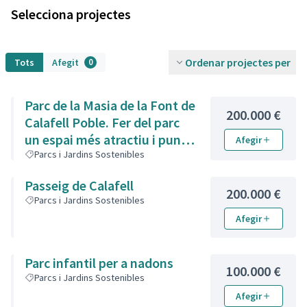
Selecciona projectes
Ordenar projectes per
Tots
Afegit
0
Parc de la Masia de la Font de
200.000 €
Calafell Poble. Fer del parc
un espai més atractiu i punt
Afegir
de trobada per a les diferents
Parcs i Jardins Sostenibles
sensibilitats del barri.
Passeig de Calafell
200.000 €
Parcs i Jardins Sostenibles
Afegir
Parc infantil per a nadons
100.000 €
Parcs i Jardins Sostenibles
Afegir