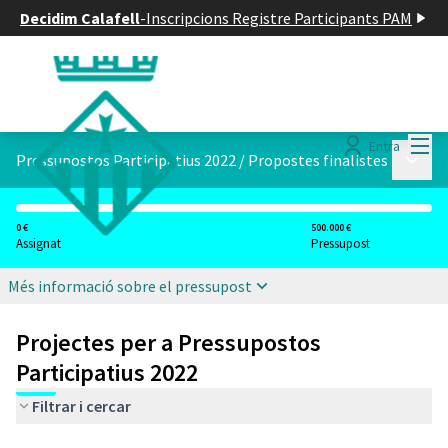
Decidim Calafell
-
Inscripcions Registre Participants PAM
Menú
Entra
Menú p
Pressupostos Participatius 2022
/
Propostes finalistes
0 €
500.000 €
Assignat
Pressupost
Més informació sobre el pressupost
Projectes per a Pressupostos
Participatius 2022
Filtrar i cercar