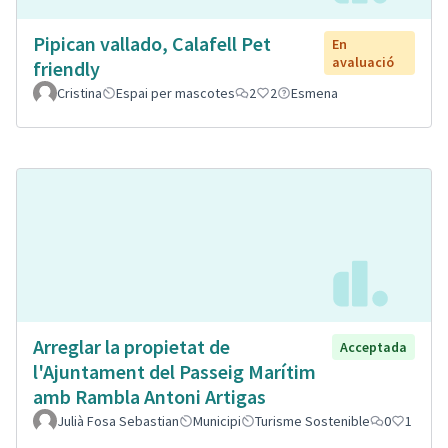
Pipican vallado, Calafell Pet
En
avaluació
friendly
Cristina
Espai per mascotes
2
2
Esmena
Arreglar la propietat de
Acceptada
l'Ajuntament del Passeig Marítim
amb Rambla Antoni Artigas
Julià Fosa Sebastian
Municipi
Turisme Sostenible
0
1