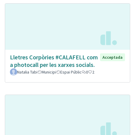
Lletres Corpòries #CALAFELL com
Acceptada
a photocall per les xarxes socials.
Natalia Tabi
Municipi
Espai Públic
0
2