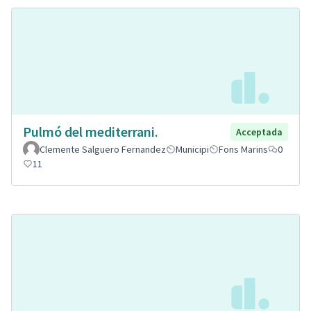
Pulmó del mediterrani.
Acceptada
Clemente Salguero Fernandez
Municipi
Fons Marins
0
11