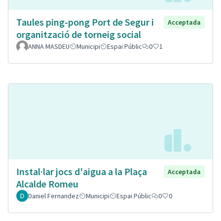
Taules ping-pong Port de Segur i
Acceptada
organització de torneig social
ANNA MASDEU
Municipi
Espai Públic
0
1
Instal·lar jocs d'aigua a la Plaça
Acceptada
Alcalde Romeu
Daniel Fernandez
Municipi
Espai Públic
0
0