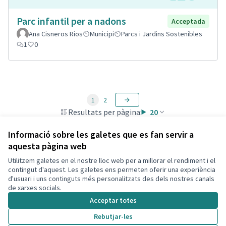
Parc infantil per a nadons
Acceptada
Ana Cisneros Rios
Municipi
Parcs i Jardins Sostenibles
1
0
1
2
Resultats per pàgina:
20
Informació sobre les galetes que es fan servir a
aquesta pàgina web
Utilitzem galetes en el nostre lloc web per a millorar el rendiment i el
Termes i condicions d'ús
contingut d'aquest. Les galetes ens permeten oferir una experiència
Configuració de les galetes
d'usuari i uns continguts més personalitzats des dels nostres canals
Decidim Calafell a X
Decidim Calafell a Facebook
Decidim Calafell a YouTube
Decidim Calafell a GitHub
de xarxes socials.
(Enllaç extern)
(Enllaç extern)
(Enllaç extern)
(Enllaç extern)
Acceptar totes
Rebutjar-les