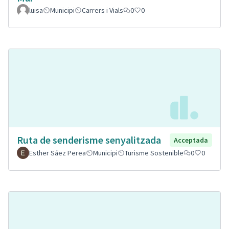
luisa
Municipi
Carrers i Vials
0
0
Ruta de senderisme senyalitzada
Acceptada
Esther Sáez Perea
Municipi
Turisme Sostenible
0
0