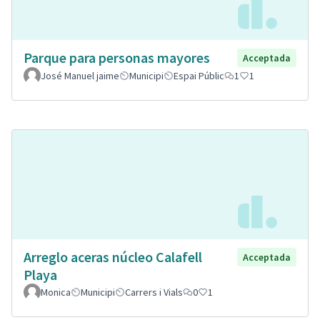
Parque para personas mayores
Acceptada
José Manuel jaime
Municipi
Espai Públic
1
1
Arreglo aceras núcleo Calafell
Acceptada
Playa
Monica
Municipi
Carrers i Vials
0
1