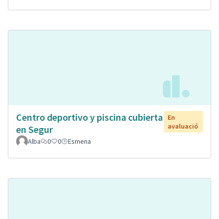
Centro deportivo y piscina cubierta
En
avaluació
en Segur
Alba
0
0
Esmena