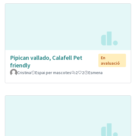
Pipican vallado, Calafell Pet
En
avaluació
friendly
Cristina
Espai per mascotes
2
2
Esmena