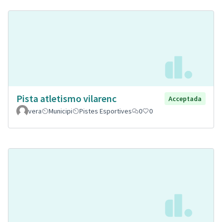
Pista atletismo vilarenc
Acceptada
vera
Municipi
Pistes Esportives
0
0