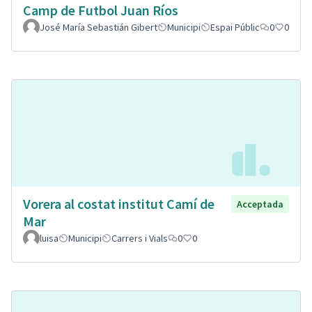
Camp de Futbol Juan Ríos
José María Sebastián Gibert
Municipi
Espai Públic
0
0
Vorera al costat institut Camí de
Acceptada
Mar
luisa
Municipi
Carrers i Vials
0
0