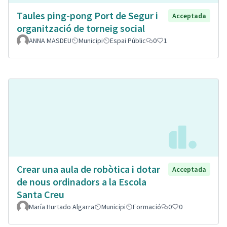
Taules ping-pong Port de Segur i
Acceptada
organització de torneig social
ANNA MASDEU
Municipi
Espai Públic
0
1
Crear una aula de robòtica i dotar
Acceptada
de nous ordinadors a la Escola
Santa Creu
María Hurtado Algarra
Municipi
Formació
0
0