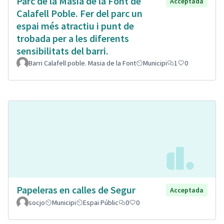
Parc de la Masia de la Font de
Acceptada
Calafell Poble. Fer del parc un
espai més atractiu i punt de
trobada per a les diferents
sensibilitats del barri.
Barri Calafell poble. Masia de la Font
Municipi
1
0
Papeleras en calles de Segur
Acceptada
socjo
Municipi
Espai Públic
0
0