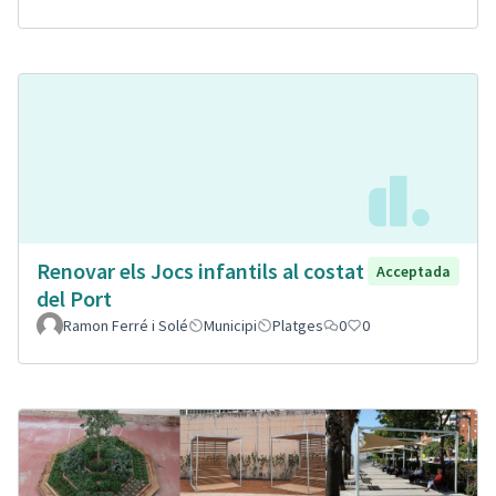
Renovar els Jocs infantils al costat
Acceptada
del Port
Ramon Ferré i Solé
Municipi
Platges
0
0