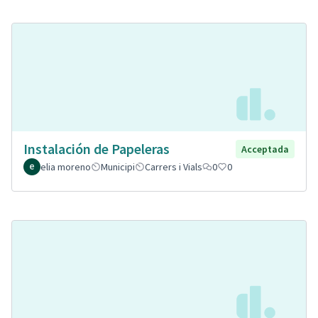
Instalación de Papeleras
Acceptada
elia moreno
Municipi
Carrers i Vials
0
0