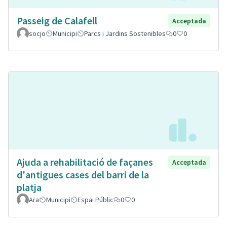
Passeig de Calafell
Acceptada
socjo
Municipi
Parcs i Jardins Sostenibles
0
0
Ajuda a rehabilitació de façanes
Acceptada
d'antigues cases del barri de la
platja
Ara
Municipi
Espai Públic
0
0