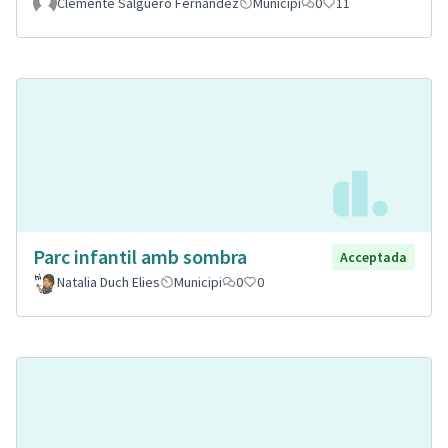
Clemente Salguero Fernandez
Municipi
0
11
Parc infantil amb sombra
Acceptada
Natalia Duch Elies
Municipi
0
0