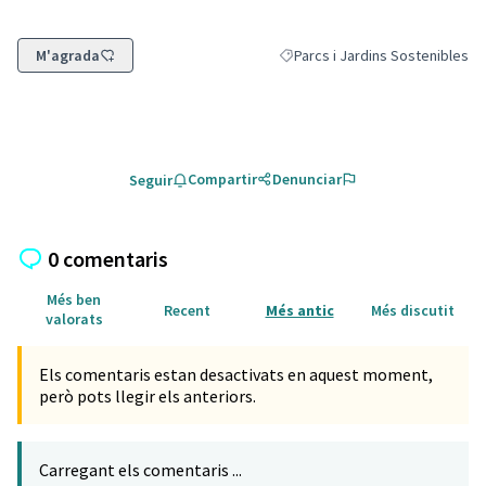
M'agrada
Parcs i Jardins Sostenibles
Resultats al filtrar per la catego
Compartir
Denunciar
Seguir
0 comentaris
Més ben
Recent
Més antic
Més discutit
valorats
Els comentaris estan desactivats en aquest moment,
però pots llegir els anteriors.
Carregant els comentaris ...