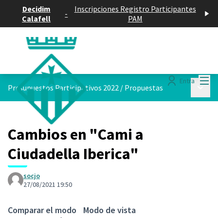
Decidim
Inscripciones Registro Participantes
-
Calafell
PAM
Menú
Entra
Menú p
Presupuestos Participativos 2022
/
Propuestas
Cambios en "Cami a
Ciudadella Iberica"
socjo
27/08/2021 19:50
Comparar el modo
Modo de vista