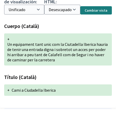
de visualización:
HTML:
Cambiar vista
Cuerpo (Català)
+
Un equipament tant unic com la Ciutadella Iberica hauria
de tenir una entrada digna i sobretot un acces per poder
hi arribar a peu tant de Calafell com de Segur i no haver
de caminar per la carretera
Título (Català)
+
Cami a Ciudadella Iberica
Versión 1 de 1