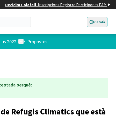
Decidim Calafell
-
Inscripcions Registre Participants PAM
Català
Triar la llengua
E
Menú d'usuari
tius 2022
/
Propostes
ceptada perquè:
a
e de Refugis Climatics que està