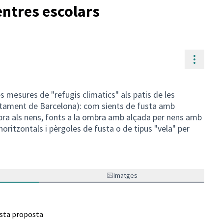
entres escolars
Contr
es mesures de "refugis climatics" als patis de les
untament de Barcelona): com sients de fusta amb
bra als nens, fonts a la ombra amb alçada per nens amb
 horitzontals i pèrgoles de fusta o de tipus "vela" per
Imatges
esta proposta