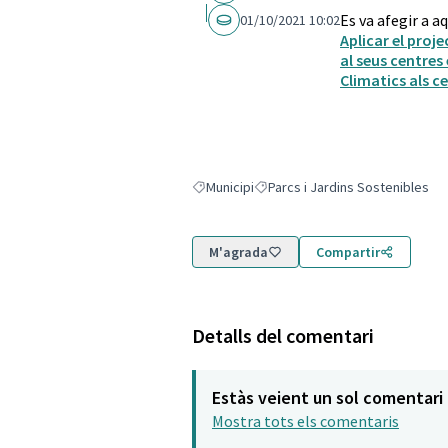
Es va afegir a a
01/10/2021 10:02
Aplicar el proj
al seus centres
Climatics als c
Municipi
Parcs i Jardins Sostenibles
Resultats en filtrar per: Municipi
Resultats en filtrar per: Parcs i 
M'agrada
Compartir
Detalls del comentari
Estàs veient un sol comentari
Mostra tots els comentaris