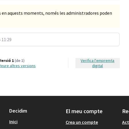
ts en aquests moments, només les administradores poden
 11:29
Versió 1
(de 1)
Verifica l'empremta
veure altres versions
digital
Decidim
El meu compte
Re
Inici
Crea un compte
Act