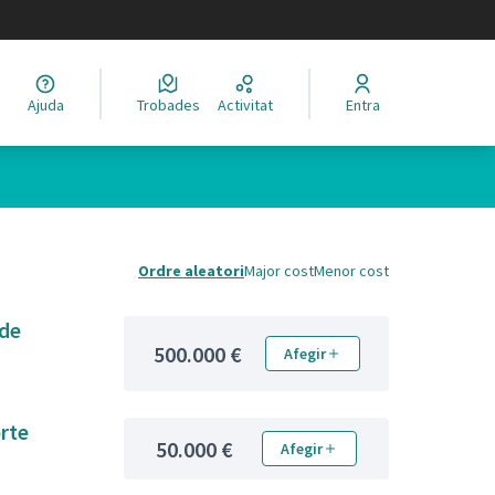
legir el idioma
Ajuda
Trobades
Activitat
Entra
Ordre aleatori
Major cost
Menor cost
 de
500.000 €
Afegir
orte
50.000 €
Afegir