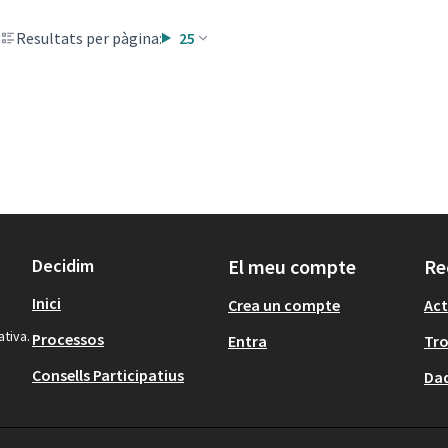
Resultats per pàgina:
25
Decidim
El meu compte
Re
Inici
Crea un compte
Act
ativa.
Processos
Entra
Tr
Consells Participatius
Dad