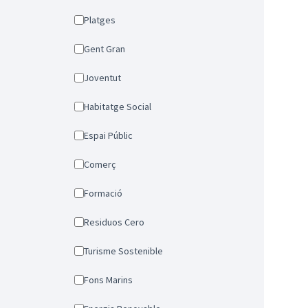
Platges
Gent Gran
Joventut
Habitatge Social
Espai Públic
Comerç
Formació
Residuos Cero
Turisme Sostenible
Fons Marins