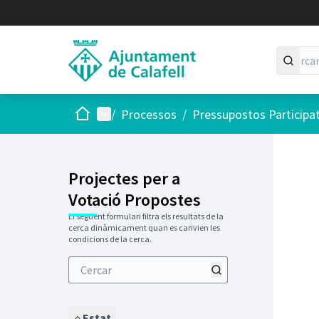
Inici
Menú principal
/
Processos
/
Pressupostos Participa
Projectes per a
Votació Propostes
El següent formulari filtra els resultats de la
cerca dinàmicament quan es canvien les
condicions de la cerca.
Estat