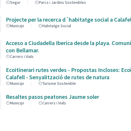
Segur
Parcs i Jardins Sostenibles
Projecte per la recerca d´habitatge social a Calafe
Municipi
Habitatge Social
Acceso a Ciudadella Iberica desde la playa. Comun
con Bellamar.
Carrers i Vials
Ecoitinerari rutes verdes - Propostas Incloses: Ecoitinerari
Calafell - Senyalització de rutes de natura
Municipi
Turisme Sostenible
Resaltes pasos peatones Jaume soler
Municipi
Carrers i Vials