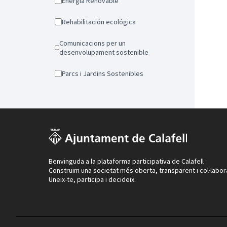
Energia Renovable
Rehabilitación ecológica
Comunicacions per un
desenvolupament sostenible
Parcs i Jardins Sostenibles
Benvinguda a la plataforma participativa de Calafell
Construïm una societat més oberta, transparent i col·labor
Uneix-te, participa i decideix.