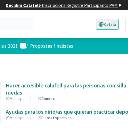
Decidim Calafell
-
Inscripcions Registre Participants PAM
Català
Triar la llengua
E
Menú d'usuari
tius 2021
/
Propostes finalistes
Hacer accesible calafell para las personas con silla
ruedas
Municipi
Comerç
Ayudas para los niño/as que quieran practicar dep
Municipi
Pistes Esportives