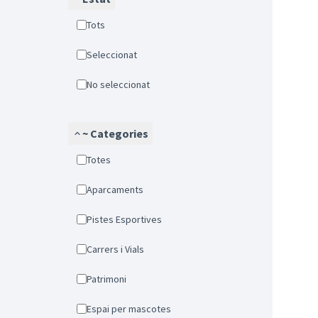
Tots
Seleccionat
No seleccionat
~ Categories
Totes
Aparcaments
Pistes Esportives
Carrers i Vials
Patrimoni
Espai per mascotes