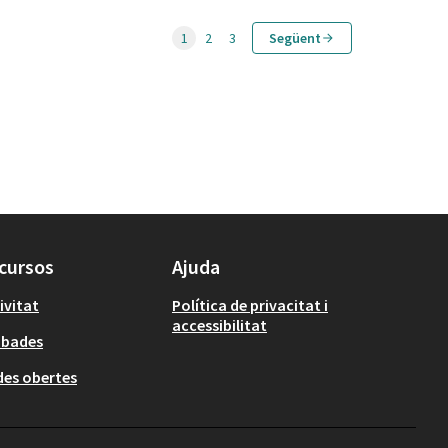
1
2
3
Següent
cursos
Ajuda
ivitat
Política de privacitat i
accessibilitat
obades
es obertes