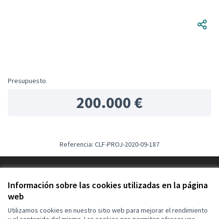
Presupuesto
200.000 €
Referencia: CLF-PROJ-2020-09-187
Términos y condiciones de uso
Configuración de cookies
Información sobre las cookies utilizadas en la página
Decidim Calafell en X
Decidim Calafell en Facebook
Decidim Calafell en YouTube
Decidim Calafell en GitHub
web
(Enlace externo)
(Enlace externo)
(Enlace externo)
(Enlace externo)
Utilizamos cookies en nuestro sitio web para mejorar el rendimiento