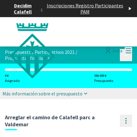
Decidim
Inscripciones Registro Participantes
-
Calafell
PAM
Menú
Entra
Presupuestos Participativos 2021
/
Menú p
Propuestas finalistas
0 €
500.000 €
Asignado
Presupuesto
Más información sobre el presupuesto
Arreglar el camino de Calafell parc a
Cont
Valdemar