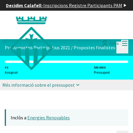
Decidim Calafell
-
Inscripcions Registre Participants PAM
Menú
Entra
Menú p
Pressupostos Participatius 2021
/
Propostes finalistes
0 €
500.000 €
Assignat
Pressupost
Més informació sobre el pressupost
Inclòs a
Energies Renovables