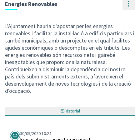
Cont
Energies Renovables
L'Ajuntament hauria d'apostar per les energies
renovables i facilitar la instal·lació a edificis particulars i
també municipals, amb un projecte en el qual facilites
ajudes econòmiques o descomptes en els tributs. Les
energies renovables són recursos nets i gairebé
inesgotables que proporciona la naturalesa.
Contribueixen a disminuir la dependència del nostre
país dels subministraments externs, afavoreixen el
desenvolupament de noves tecnologies i de la creació
d'ocupació.
Historial
30/09/2020 10:24
Es van afegir a aquest pressupost