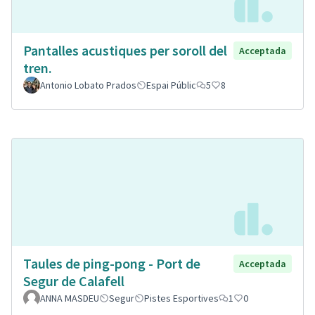
Pantalles acustiques per soroll del
Acceptada
tren.
Antonio Lobato Prados
Espai Públic
5
8
Taules de ping-pong - Port de
Acceptada
Segur de Calafell
ANNA MASDEU
Segur
Pistes Esportives
1
0