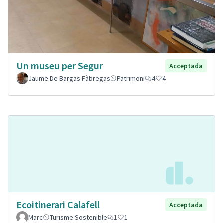
Un museu per Segur
Acceptada
Jaume De Bargas Fàbregas
Patrimoni
4
4
Ecoitinerari Calafell
Acceptada
Marc
Turisme Sostenible
1
1