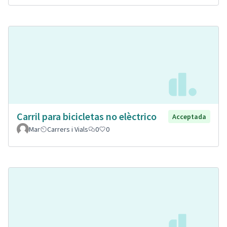
Carril para bicicletas no elèctrico
Acceptada
Mar
Carrers i Vials
0
0