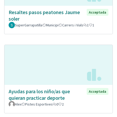
Resaltes pasos peatones Jaume
Acceptada
soler
SuperGarrapatilla
Municipi
Carrers i Vials
1
1
Ayudas para los niño/as que
Acceptada
quieran practicar deporte
Alex
Pistes Esportives
0
2