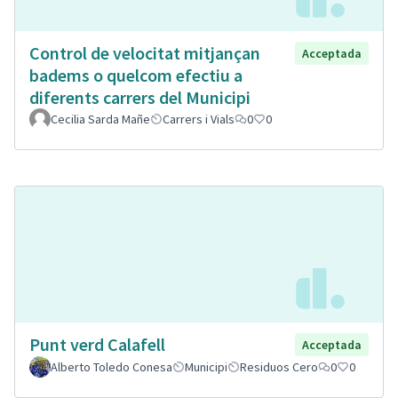
Control de velocitat mitjançan
Acceptada
badems o quelcom efectiu a
diferents carrers del Municipi
Cecilia Sarda Mañe
Carrers i Vials
0
0
Punt verd Calafell
Acceptada
Alberto Toledo Conesa
Municipi
Residuos Cero
0
0