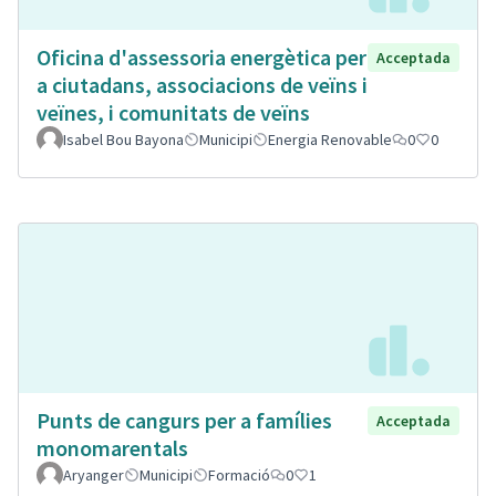
Oficina d'assessoria energètica per
Acceptada
a ciutadans, associacions de veïns i
veïnes, i comunitats de veïns
Isabel Bou Bayona
Municipi
Energia Renovable
0
0
Punts de cangurs per a famílies
Acceptada
monomarentals
Aryanger
Municipi
Formació
0
1