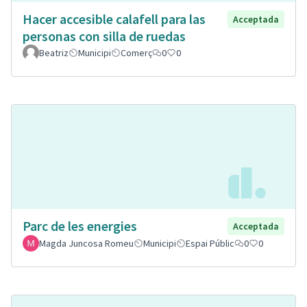
Hacer accesible calafell para las
Acceptada
personas con silla de ruedas
Beatriz
Municipi
Comerç
0
0
Parc de les energies
Acceptada
Magda Juncosa Romeu
Municipi
Espai Públic
0
0