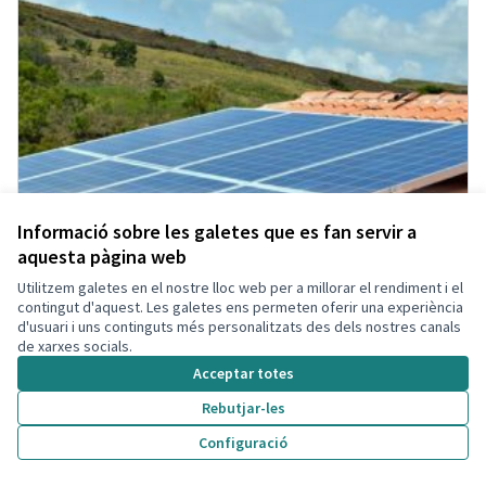
Informació sobre les galetes que es fan servir a
aquesta pàgina web
Utilitzem galetes en el nostre lloc web per a millorar el rendiment i el
contingut d'aquest. Les galetes ens permeten oferir una experiència
d'usuari i uns continguts més personalitzats des dels nostres canals
de xarxes socials.
Acceptar totes
Rebutjar-les
Configuració
Energies Renovables
Acceptada
Participant eliminada
Administrador
Municipi
Energia Renovable
0