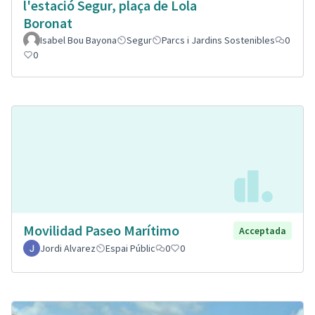
l'estació Segur, plaça de Lola
Boronat
Isabel Bou Bayona
Segur
Parcs i Jardins Sostenibles
0
0
Movilidad Paseo Marítimo
Acceptada
Jordi Alvarez
Espai Públic
0
0