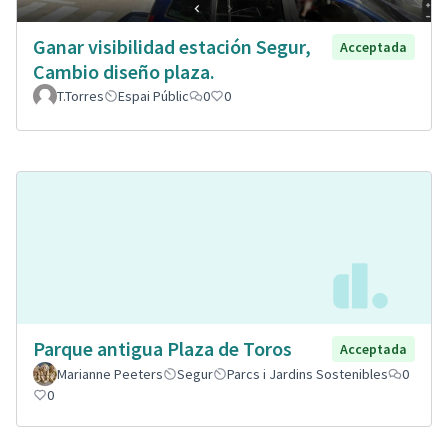
Ganar visibilidad estación Segur,
Acceptada
Cambio diseño plaza.
T.Torres
Espai Públic
0
0
Parque antigua Plaza de Toros
Acceptada
Marianne Peeters
Segur
Parcs i Jardins Sostenibles
0
0