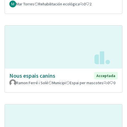
Mar Torres
Rehabilitación ecológica
0
2
Nous espais canins
Acceptada
Ramon Ferré i Solé
Municipi
Espai per mascotes
0
0