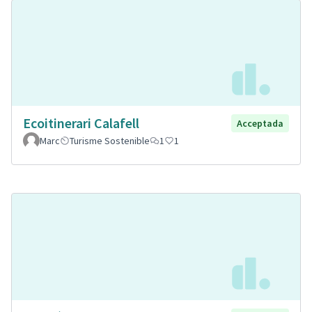
Ecoitinerari Calafell
Acceptada
Marc
Turisme Sostenible
1
1