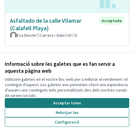
Asfaltado de la calle Vilamar
Acceptada
(Calafell Playa)
Eva Dieste
Carrers i Vials
0
0
Informació sobre les galetes que es fan servir a
aquesta pàgina web
Utilitzem galetes en el nostre lloc web per a millorar el rendiment i el
contingut d'aquest. Les galetes ens permeten oferir una experiència
d'usuari i uns continguts més personalitzats des dels nostres canals
de xarxes socials.
Acceptar totes
Remodelació total de la plaça de
Acceptada
Rebutjar-les
l'estació Segur, plaça de Lola
Configuració
Boronat
Isabel Bou Bayona
Segur
Parcs i Jardins Sostenibles
0