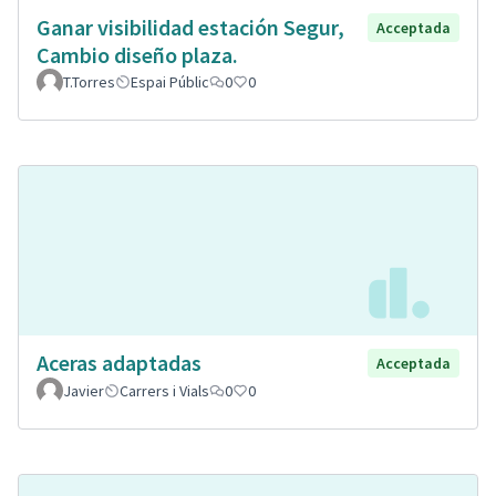
Ganar visibilidad estación Segur,
Acceptada
Cambio diseño plaza.
T.Torres
Espai Públic
0
0
Aceras adaptadas
Acceptada
Javier
Carrers i Vials
0
0