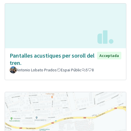
Pantalles acustiques per soroll del
Acceptada
tren.
Antonio Lobato Prados
Espai Públic
5
8