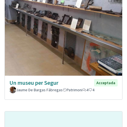
Un museu per Segur
Acceptada
Jaume De Bargas Fàbregas
Patrimoni
4
4