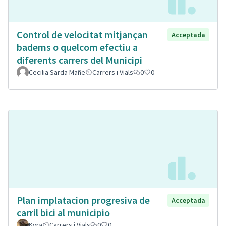
Control de velocitat mitjançan
Acceptada
badems o quelcom efectiu a
diferents carrers del Municipi
Cecilia Sarda Mañe
Carrers i Vials
0
0
Plan implatacion progresiva de
Acceptada
carril bici al municipio
Kyra
Carrers i Vials
0
0