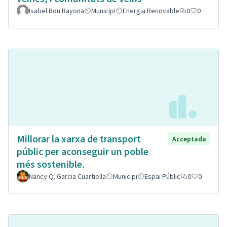
Isabel Bou Bayona
Municipi
Energia Renovable
0
0
Millorar la xarxa de transport
Acceptada
públic per aconseguir un poble
més sostenible.
Nancy Q. Garcia Cuartiella
Municipi
Espai Públic
0
0