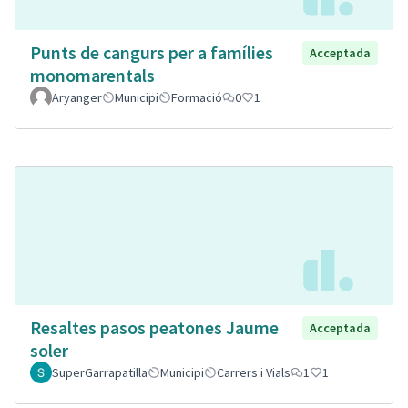
Punts de cangurs per a famílies
Acceptada
monomarentals
Aryanger
Municipi
Formació
0
1
Resaltes pasos peatones Jaume
Acceptada
soler
SuperGarrapatilla
Municipi
Carrers i Vials
1
1