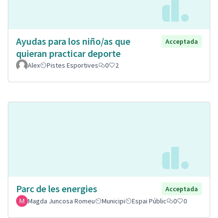
Ayudas para los niño/as que
Acceptada
quieran practicar deporte
Alex
Pistes Esportives
0
2
Parc de les energies
Acceptada
Magda Juncosa Romeu
Municipi
Espai Públic
0
0