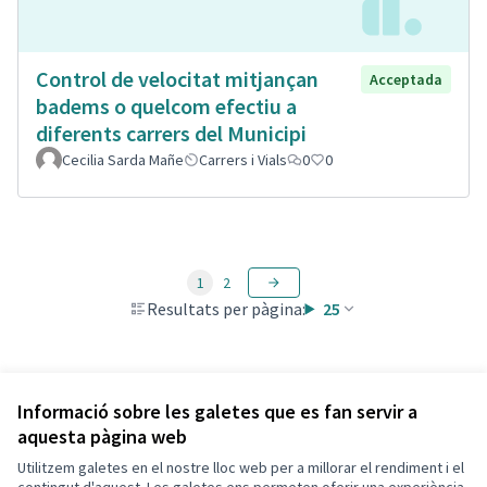
Control de velocitat mitjançan
Acceptada
badems o quelcom efectiu a
diferents carrers del Municipi
Cecilia Sarda Mañe
Carrers i Vials
0
0
1
2
Resultats per pàgina:
25
Veure totes les propostes retirades
Informació sobre les galetes que es fan servir a
aquesta pàgina web
Utilitzem galetes en el nostre lloc web per a millorar el rendiment i el
Termes i condicions d'ús