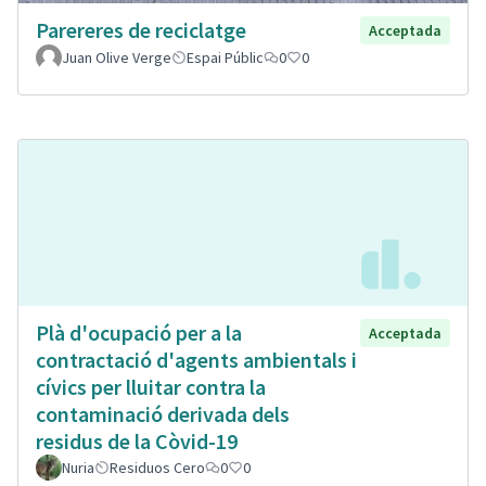
Parereres de reciclatge
Acceptada
Juan Olive Verge
Espai Públic
0
0
Plà d'ocupació per a la
Acceptada
contractació d'agents ambientals i
cívics per lluitar contra la
contaminació derivada dels
residus de la Còvid-19
Nuria
Residuos Cero
0
0