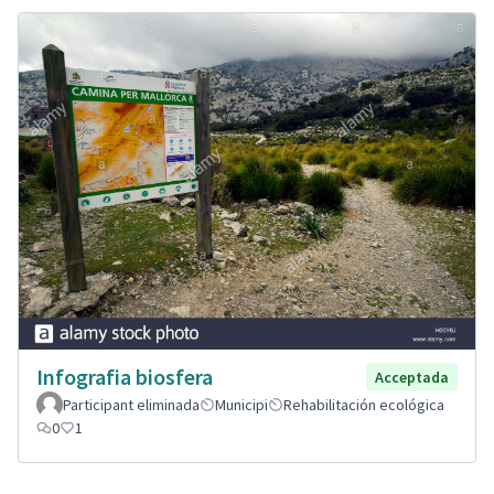
Infografia biosfera
Acceptada
Participant eliminada
Municipi
Rehabilitación ecológica
0
1