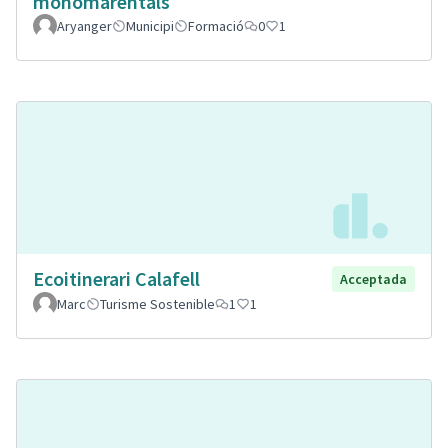
monomarentals
Aryanger
Municipi
Formació
0
1
Ecoitinerari Calafell
Acceptada
Marc
Turisme Sostenible
1
1