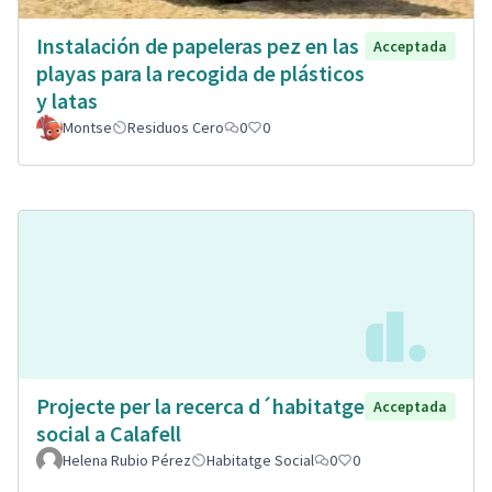
Instalación de papeleras pez en las
Acceptada
playas para la recogida de plásticos
y latas
Montse
Residuos Cero
0
0
Projecte per la recerca d´habitatge
Acceptada
social a Calafell
Helena Rubio Pérez
Habitatge Social
0
0