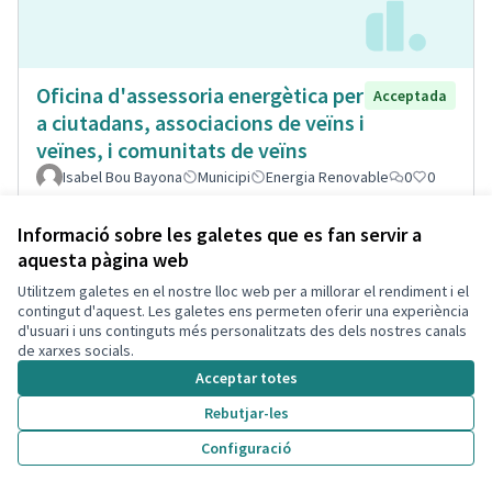
Oficina d'assessoria energètica per
Acceptada
a ciutadans, associacions de veïns i
veïnes, i comunitats de veïns
Isabel Bou Bayona
Municipi
Energia Renovable
0
0
Informació sobre les galetes que es fan servir a
aquesta pàgina web
Utilitzem galetes en el nostre lloc web per a millorar el rendiment i el
contingut d'aquest. Les galetes ens permeten oferir una experiència
d'usuari i uns continguts més personalitzats des dels nostres canals
de xarxes socials.
Acceptar totes
Rebutjar-les
Configuració
Punts de cangurs per a famílies
Acceptada
monomarentals