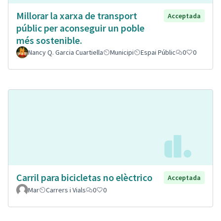
Millorar la xarxa de transport
Acceptada
públic per aconseguir un poble
més sostenible.
Nancy Q. Garcia Cuartiella
Municipi
Espai Públic
0
0
Carril para bicicletas no elèctrico
Acceptada
Mar
Carrers i Vials
0
0