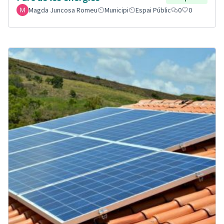
Magda Juncosa Romeu
Municipi
Espai Públic
0
0