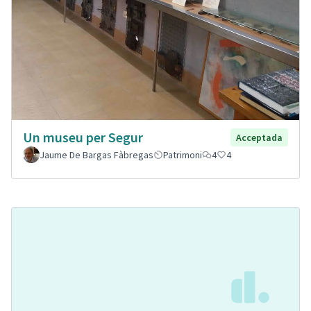
Un museu per Segur
Acceptada
Jaume De Bargas Fàbregas
Patrimoni
4
4