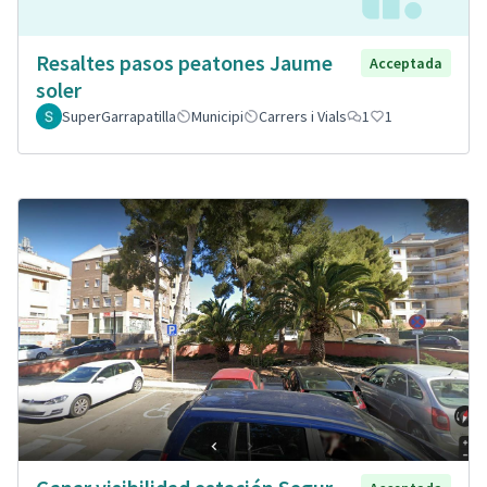
Resaltes pasos peatones Jaume
Acceptada
soler
SuperGarrapatilla
Municipi
Carrers i Vials
1
1