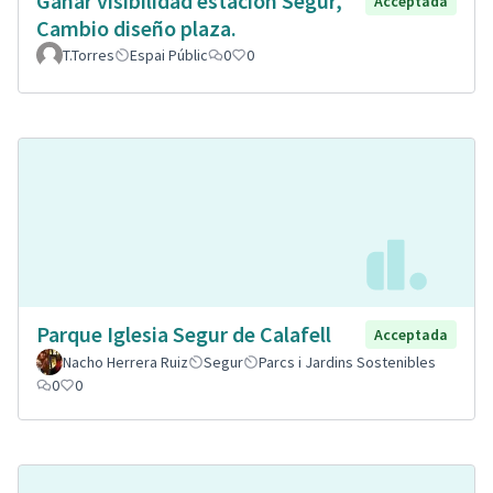
Ganar visibilidad estación Segur,
Acceptada
Cambio diseño plaza.
T.Torres
Espai Públic
0
0
Parque Iglesia Segur de Calafell
Acceptada
Nacho Herrera Ruiz
Segur
Parcs i Jardins Sostenibles
0
0