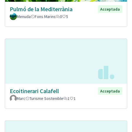
Pulmó de la Mediterrània
Acceptada
Menuda
Fons Marins
0
5
Ecoitinerari Calafell
Acceptada
Marc
Turisme Sostenible
1
1