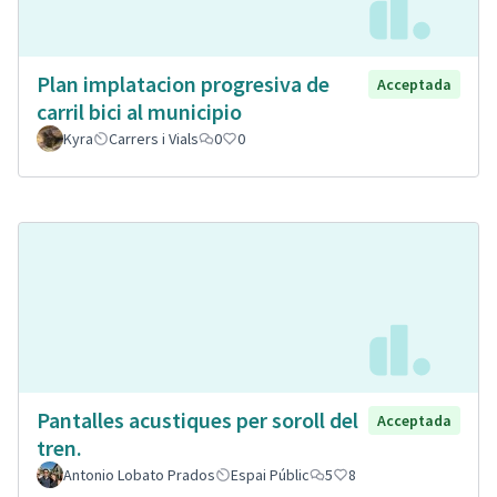
Plan implatacion progresiva de
Acceptada
carril bici al municipio
Kyra
Carrers i Vials
0
0
Pantalles acustiques per soroll del
Acceptada
tren.
Antonio Lobato Prados
Espai Públic
5
8