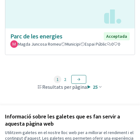
Parc de les energies
Acceptada
Magda Juncosa Romeu
Municipi
Espai Públic
0
0
1
2
Resultats per pàgina:
25
Veure totes les propostes retirades
Informació sobre les galetes que es fan servir a
aquesta pàgina web
Utilitzem galetes en el nostre lloc web per a millorar el rendiment i el
Termes i condicions d'ús
contingut d'aquest. Les galetes ens permeten oferir una experiència
Configuració de les galetes