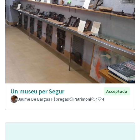
Un museu per Segur
Acceptada
Jaume De Bargas Fàbregas
Patrimoni
4
4