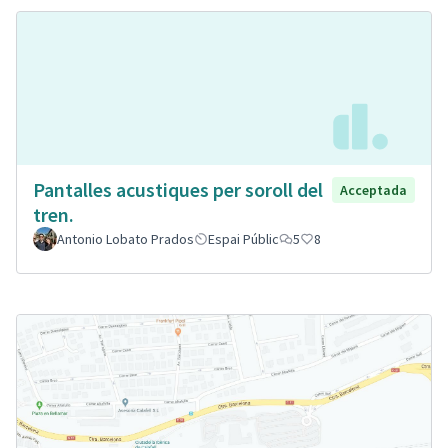
Pantalles acustiques per soroll del
Acceptada
tren.
Antonio Lobato Prados
Espai Públic
5
8