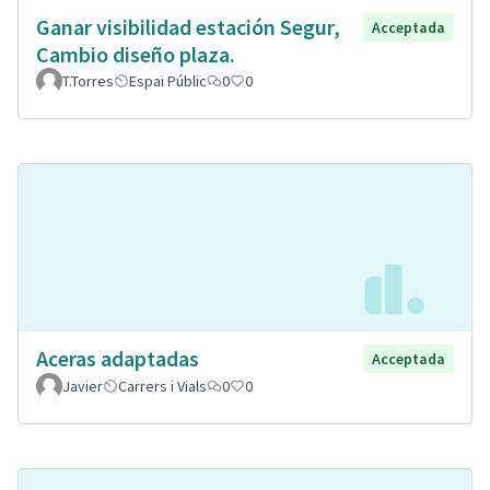
Ganar visibilidad estación Segur,
Acceptada
Cambio diseño plaza.
T.Torres
Espai Públic
0
0
Aceras adaptadas
Acceptada
Javier
Carrers i Vials
0
0