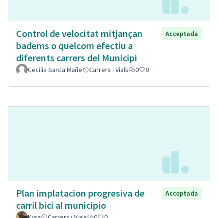
Control de velocitat mitjançan
Acceptada
badems o quelcom efectiu a
diferents carrers del Municipi
Cecilia Sarda Mañe
Carrers i Vials
0
0
Plan implatacion progresiva de
Acceptada
carril bici al municipio
Kyra
Carrers i Vials
0
0