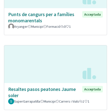
Punts de cangurs per a famílies
Acceptada
monomarentals
Aryanger
Municipi
Formació
0
1
Resaltes pasos peatones Jaume
Acceptada
soler
SuperGarrapatilla
Municipi
Carrers i Vials
1
1