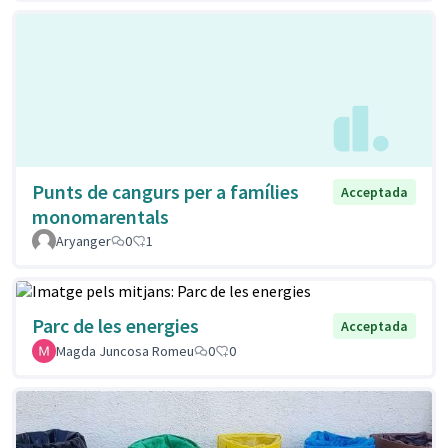
Punts de cangurs per a famílies
Acceptada
monomarentals
Aryanger
0
1
Parc de les energies
Acceptada
Magda Juncosa Romeu
0
0