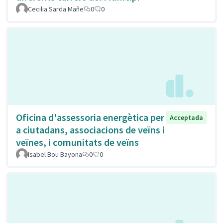
Cecilia Sarda Mañe
0
0
Oficina d'assessoria energètica per
Acceptada
a ciutadans, associacions de veïns i
veïnes, i comunitats de veïns
Isabel Bou Bayona
0
0