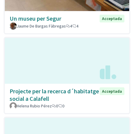
Un museu per Segur
Acceptada
Jaume De Bargas Fàbregas
4
4
Projecte per la recerca d´habitatge
Acceptada
social a Calafell
Helena Rubio Pérez
0
0