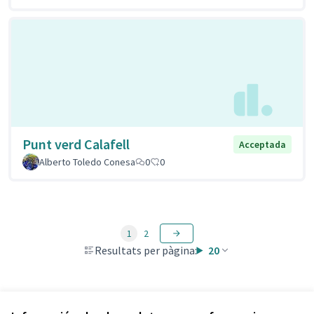
Punt verd Calafell
Acceptada
Alberto Toledo Conesa
0
0
1
2
Resultats per pàgina:
20
Veure totes les propostes retirades