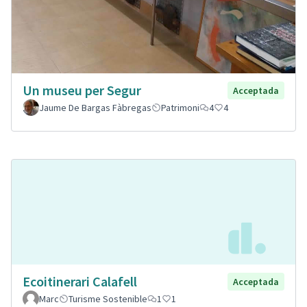
Un museu per Segur
Acceptada
Jaume De Bargas Fàbregas
Patrimoni
4
4
Ecoitinerari Calafell
Acceptada
Marc
Turisme Sostenible
1
1