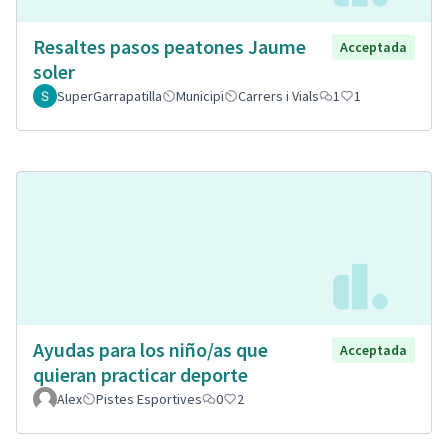
Resaltes pasos peatones Jaume
Acceptada
soler
SuperGarrapatilla
Municipi
Carrers i Vials
1
1
Ayudas para los niño/as que
Acceptada
quieran practicar deporte
Alex
Pistes Esportives
0
2