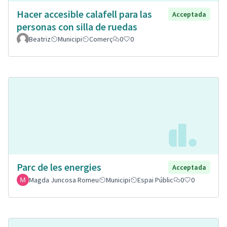
Hacer accesible calafell para las
Acceptada
personas con silla de ruedas
Beatriz
Municipi
Comerç
0
0
Parc de les energies
Acceptada
Magda Juncosa Romeu
Municipi
Espai Públic
0
0