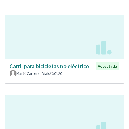
Carril para bicicletas no elèctrico
Acceptada
Mar
Carrers i Vials
0
0