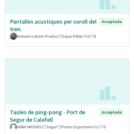
Pantalles acustiques per soroll del
Acceptada
tren.
Antonio Lobato Prados
Espai Públic
5
8
Taules de ping-pong - Port de
Acceptada
Segur de Calafell
ANNA MASDEU
Segur
Pistes Esportives
1
0