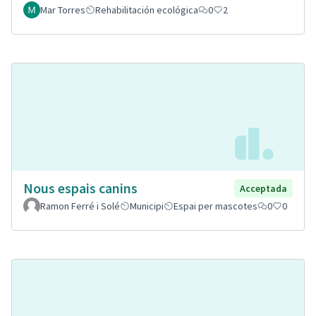
Mar Torres
Rehabilitación ecológica
0
2
Nous espais canins
Acceptada
Ramon Ferré i Solé
Municipi
Espai per mascotes
0
0