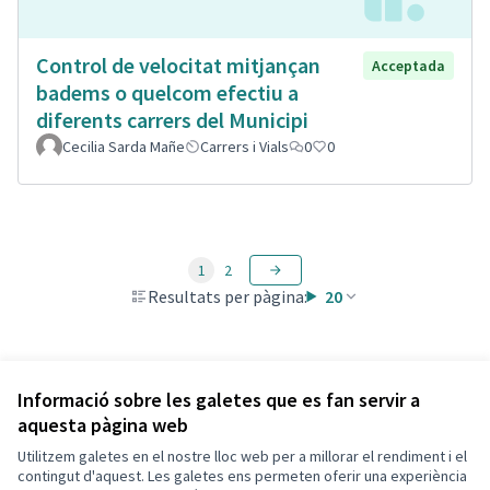
Control de velocitat mitjançan
Acceptada
badems o quelcom efectiu a
diferents carrers del Municipi
Cecilia Sarda Mañe
Carrers i Vials
0
0
1
2
Resultats per pàgina:
20
Veure totes les propostes retirades
Informació sobre les galetes que es fan servir a
aquesta pàgina web
Utilitzem galetes en el nostre lloc web per a millorar el rendiment i el
Termes i condicions d'ús
contingut d'aquest. Les galetes ens permeten oferir una experiència
Configuració de les galetes