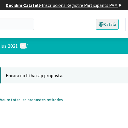
Decidim Calafell
-
Inscripcions Registre Participants PAM
Català
Triar la llengua
E
Menú d'usuari
tius 2021
/
 el mapa
t element és un mapa que presenta els components d'aquesta pàgina
Encara no hi ha cap proposta.
Veure totes les propostes retirades