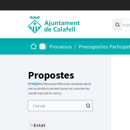
Inici
Menú principal
/
Processos
/
Pressupostos Participa
Saltar
El següen
+
−
Propostes
El següent formulari filtra els resultats de la
cerca dinàmicament quan es canvien les
condicions de la cerca.
Estat