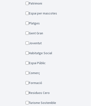
Patrimoni
Espai per mascotes
Platges
Gent Gran
Joventut
Habitatge Social
Espai Públic
Comerç
Formació
Residuos Cero
Turisme Sostenible