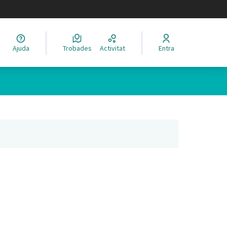
legir el idioma
Ajuda
Trobades
Activitat
Entra
Leaflet
|
©
HERE maps
 com a punts al mapa. L'element es pot fer servir amb un lector 