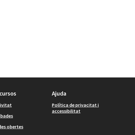
cursos
Ajuda
ivitat
Política de privacitat i
accessibilitat
obades
es obertes