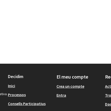
Decidim
El meu compte
Re
Inici
Crea un compte
Act
ativa.
Processos
Entra
Tr
Consells Participatius
Dad