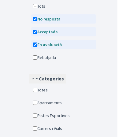
Tots
No resposta
Acceptada
En avaluació
Rebutjada
~ Categories
Totes
Aparcaments
Pistes Esportives
Carrers i Vials