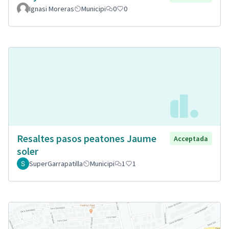
Ignasi Moreras
Municipi
0
0
Resaltes pasos peatones Jaume
Acceptada
soler
SuperGarrapatilla
Municipi
1
1