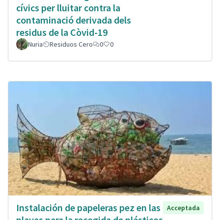
cívics per lluitar contra la
contaminació derivada dels
residus de la Còvid-19
Nuria
Residuos Cero
0
0
Instalación de papeleras pez en las
Acceptada
playas para la recogida de plásticos