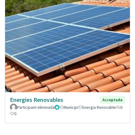
Energies Renovables
Acceptada
Participant eliminada
Administrador
Municipi
Energia Renovable
0
0