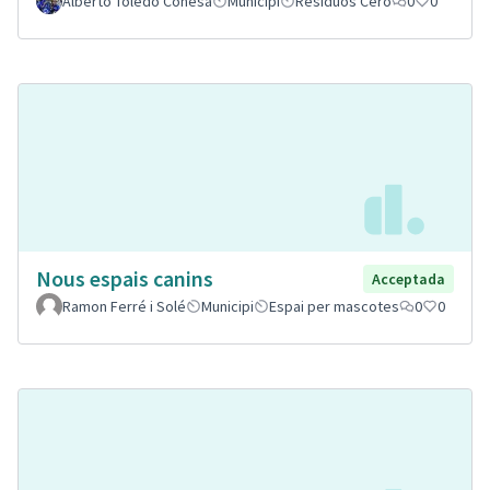
Alberto Toledo Conesa
Municipi
Residuos Cero
0
0
Nous espais canins
Acceptada
Ramon Ferré i Solé
Municipi
Espai per mascotes
0
0