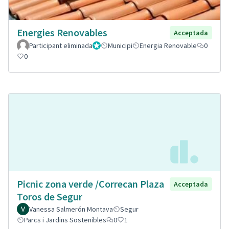
Energies Renovables
Acceptada
Participant eliminada
Administrador
Municipi
Energia Renovable
0
0
Picnic zona verde /Correcan Plaza
Acceptada
Toros de Segur
Vanessa Salmerón Montava
Segur
Parcs i Jardins Sostenibles
0
1