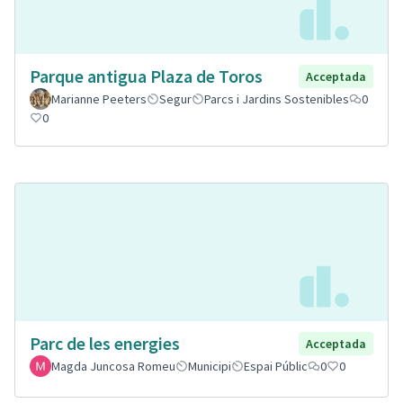
Parque antigua Plaza de Toros
Acceptada
Marianne Peeters
Segur
Parcs i Jardins Sostenibles
0
0
Parc de les energies
Acceptada
Magda Juncosa Romeu
Municipi
Espai Públic
0
0