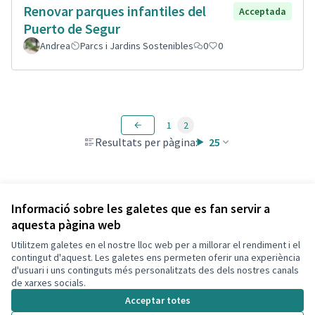
Renovar parques infantiles del
Acceptada
Puerto de Segur
Andrea
Parcs i Jardins Sostenibles
0
0
1
2
Resultats per pàgina:
25
Veure totes les propostes retirades
Informació sobre les galetes que es fan servir a
aquesta pàgina web
Utilitzem galetes en el nostre lloc web per a millorar el rendiment i el
Termes i condicions d'ús
contingut d'aquest. Les galetes ens permeten oferir una experiència
Configuració de les galetes
d'usuari i uns continguts més personalitzats des dels nostres canals
Decidim Calafell a X
Decidim Calafell a Facebook
Decidim Calafell a YouTube
Decidim Calafell a GitHub
de xarxes socials.
(Enllaç extern)
(Enllaç extern)
(Enllaç extern)
(Enllaç extern)
Acceptar totes