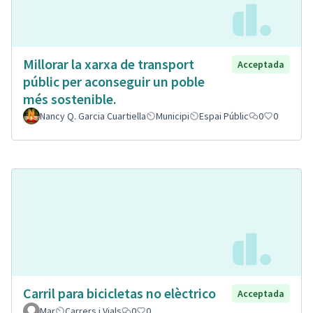
Millorar la xarxa de transport
Acceptada
públic per aconseguir un poble
més sostenible.
Nancy Q. Garcia Cuartiella
Municipi
Espai Públic
0
0
Carril para bicicletas no elèctrico
Acceptada
Mar
Carrers i Vials
0
0