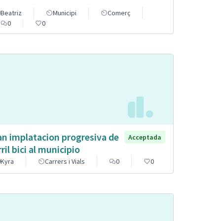
Beatriz
Municipi
Comerç
0
0
an implatacion progresiva de
Acceptada
rril bici al municipio
Kyra
Carrers i Vials
0
0