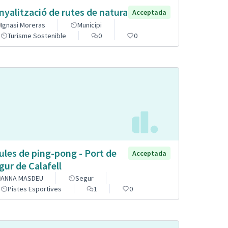
nyalització de rutes de natura
Acceptada
Ignasi Moreras
Municipi
Turisme Sostenible
0
0
ules de ping-pong - Port de
Acceptada
gur de Calafell
ANNA MASDEU
Segur
Pistes Esportives
1
0