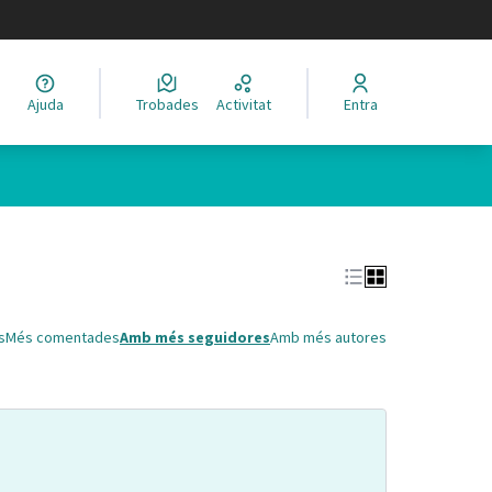
legir el idioma
Ajuda
Trobades
Activitat
Entra
Leaflet
|
©
HERE maps
 com a punts al mapa. L'element es pot fer servir amb un lector 
s
Més comentades
Amb més seguidores
Amb més autores