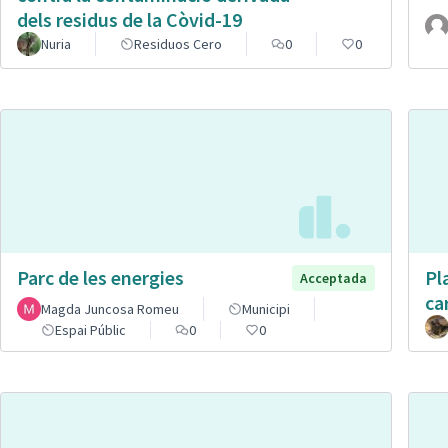
dels residus de la Còvid-19
Nuria
Residuos Cero
0
0
Parc de les energies
Pl
Acceptada
ca
Magda Juncosa Romeu
Municipi
Espai Públic
0
0