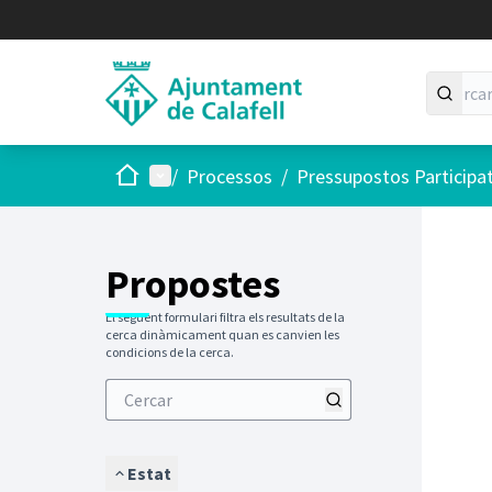
Inici
Menú principal
/
Processos
/
Pressupostos Participa
Saltar
El següen
+
−
Propostes
El següent formulari filtra els resultats de la
cerca dinàmicament quan es canvien les
condicions de la cerca.
Estat