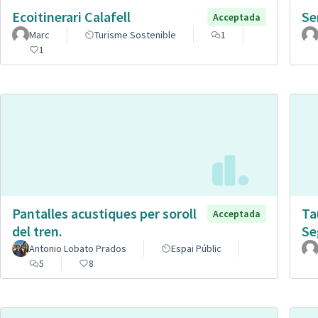
Ecoitinerari Calafell
Se
Acceptada
Marc
Turisme Sostenible
1
1
Pantalles acustiques per soroll
Ta
Acceptada
del tren.
Se
Antonio Lobato Prados
Espai Públic
5
8