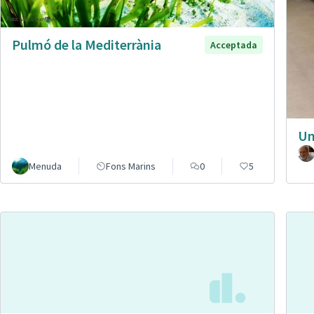
Pulmó de la Mediterrània
Acceptada
Un
Menuda
Fons Marins
0
5