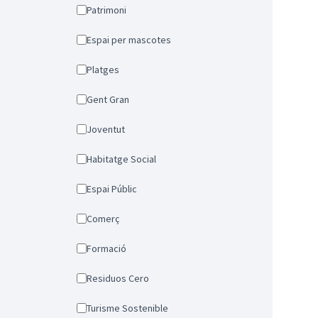
Patrimoni
Espai per mascotes
Platges
Gent Gran
Joventut
Habitatge Social
Espai Públic
Comerç
Formació
Residuos Cero
Turisme Sostenible