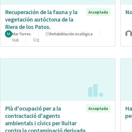
Recuperación de la fauna y la
No
Acceptada
vegetación autóctona de la
Riera de los Patos.
Mar Torres
Rehabilitación ecológica
0
2
Plà d'ocupació per a la
Ha
Acceptada
contractació d'agents
pe
ambientals i cívics per lluitar
contra la contaminació derivada