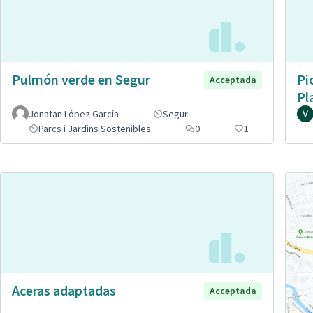
Pulmón verde en Segur
Pi
Acceptada
Pl
Jonatan López García
Segur
Parcs i Jardins Sostenibles
0
1
Aceras adaptadas
Acceptada