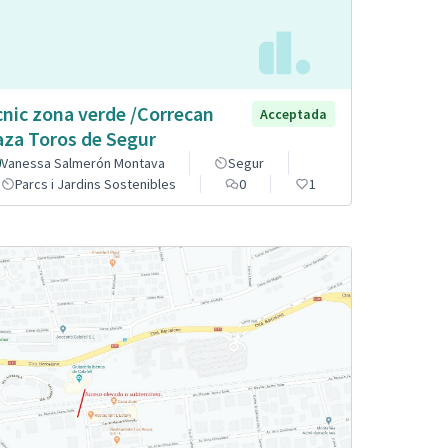
cnic zona verde /Correcan
Acceptada
aza Toros de Segur
Vanessa Salmerón Montava
Segur
Parcs i Jardins Sostenibles
0
1