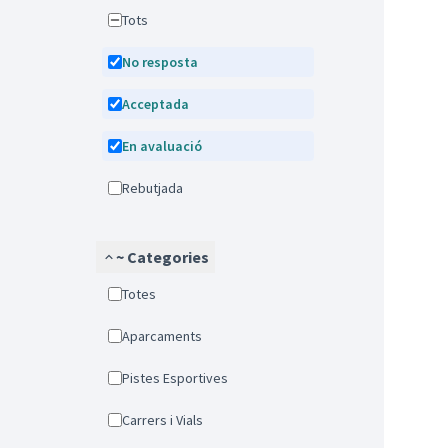
Tots
No resposta
Acceptada
En avaluació
Rebutjada
~ Categories
Totes
Aparcaments
Pistes Esportives
Carrers i Vials