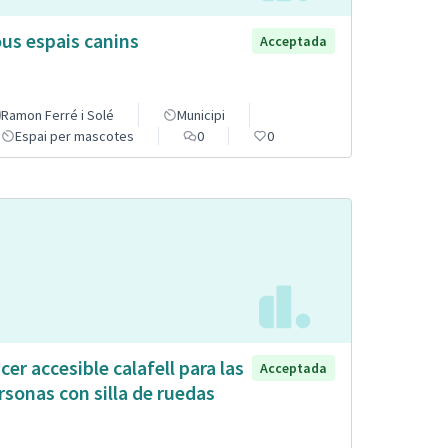
us espais canins
Acceptada
Ramon Ferré i Solé
Municipi
Espai per mascotes
0
0
cer accesible calafell para las
Acceptada
rsonas con silla de ruedas