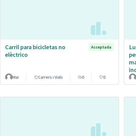
Carril para bicicletas no
Lu
Acceptada
elèctrico
pe
ma
in
Mar
Carrers i Vials
0
0