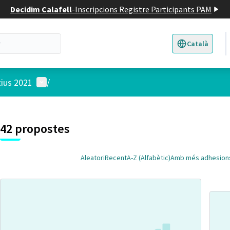
Decidim Calafell
-
Inscripcions Registre Participants PAM
Català
Triar la llengua
E
Menú d'usuari
tius 2021
/
 el mapa
t element és un mapa que presenta els components d'aquesta pàgina
42 propostes
Aleatori
Recent
A-Z (Alfabètic)
Amb més adhesion