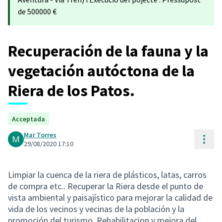
de 500000 €
Recuperación de la fauna y la
vegetación autóctona de la
Riera de los Patos.
Acceptada
Mar Torres
Cont
29/08/2020 17:10
Limpiar la cuenca de la riera de plásticos, latas, carros
de compra etc.. Recuperar la Riera desde el punto de
vista ambiental y paisajístico para mejorar la calidad de
vida de los vecinos y vecinas de la población y la
promoción del turismo. Rehabilitacion y mejora del