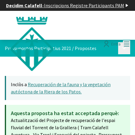
Decidim Calafell
-
Inscripcions Registre Participants PAM
Menú
Entra
Menú p
Pressupostos Participatius 2021
/
Propostes
Inclòs a
Recuperación de la fauna y la vegetación
autóctona de la Riera de los Patos.
Aquesta proposta ha estat acceptada perquè:
Actualització del Projecte de recuperació de l'espai
fluvial del Torrent de la Grallera ( Tram Calafell
Aventura - Via Tren) i Execució del pojecte . Pressupost