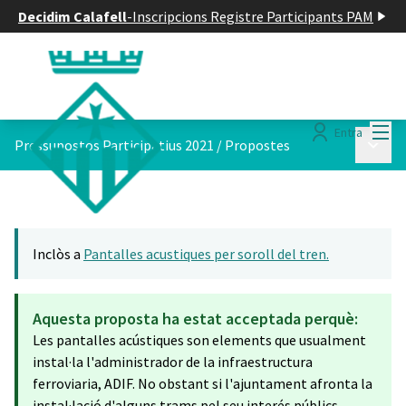
Decidim Calafell
-
Inscripcions Registre Participants PAM
Menú
Entra
Menú p
Pressupostos Participatius 2021
/
Propostes
Inclòs a
Pantalles acustiques per soroll del tren.
Aquesta proposta ha estat acceptada perquè:
Les pantalles acústiques son elements que usualment
instal·la l'administrador de la infraestructura
ferroviaria, ADIF. No obstant si l'ajuntament afronta la
instal·lació d'alguns trams pel seu interés públics,